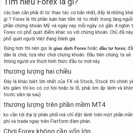
Tìm hiểu Forex là gì?
các bạn cần phải đi từ thao tác cơ bản nhất, đấy là những khá
gì ? Forex là thị phần luận bàn tiền tệ to nhất trong làng ngu
phần chứng khoán Mỹ và ngày nay mỗi ngày có gần 4 nghìn 
Forex có phổ quát điểm khác so với chứng khoán. Chủ đề này 
phổ quát người Việt đang Đánh giá.
Đúng hơn thì nên gọi là
hoặc
; đ
giao dịch Forex
đầu tư forex
dân là chơi, tựa như chơi chứng khoán. Đầu tiên chúng ta s
thông người ưa thích hình thức đầu tư mới này.
thương lượng hai chiều
Đây là khác biêt lớn nhất của FX và Stock, Stock thì chính yế
khi giảm thì ko có cơ hội hoặc bị lỗ, phải ôm ấp lệnh và kh
trước sắm lại sau)
thương lượng trên phần mềm MT4
ko cần tới đại lý phân phối mà chỉ đặt lệnh trên một phần mề
phí và trade ngay trên Flatform đàm phán.
Chơi Forex không cần vốn lớn