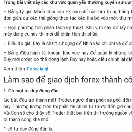
Trong bài viết này các khu vực quan yếu thường xuyên sử dụn
– Bảng tỷ giá: Muốn chơi cặp FX nào chỉ cần tìm trong bảng tỷ
đơn giản, cứ kéo thả giống thao tác kéo file bỏ vào một thư m
– Hộp phương tiện phân tách kỹ thuật: Khu vực này để lấy nh
mấy dụng cụ này thì mới dễ phân tích thị phần.
– Biểu đồ giá: Đây là chart sử dụng để Nhìn vào chi phí và để 
– Bảng điều hành tài khoản: Khu vực này để quản lý những lệ
Buy mới order, có thể đóng lệnh Buy này hoặc điều chỉnh lại đ
Xem thêm:
Forex là gì
Làm sao để giao dịch forex thành c
1. Có một tư duy đúng đắn
lúc bắt đầu trở thành một Trader, người đàm phán sẽ phải đối 
này. Thương lượng trên thị phần tài chính từ trước đến giờ chư
Vài Con số cho thấy số Trader thất bại trên thị trường nguồn v
lệ thành công khá nhỏ.
1 số tư duy đúng đắn là: