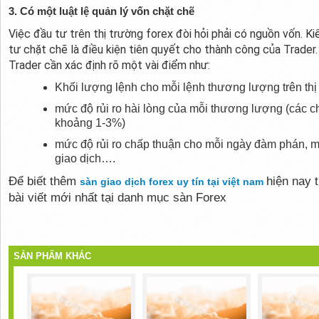
3. Có một luật lệ quản lý vốn chặt chẽ
Việc đầu tư trên thị trường forex đòi hỏi phải có nguồn vốn. K
tư chặt chẽ là điều kiện tiên quyết cho thành công của Trader
Trader cần xác định rõ một vài điểm như:
Khối lượng lệnh cho mỗi lệnh thương lượng trên thị
mức độ rủi ro hài lòng của mỗi thương lượng (các c
khoảng 1-3%)
mức độ rủi ro chấp thuận cho mỗi ngày đàm phán, mỗ
giao dịch….
Để biết thêm
hiện nay 
sàn giao dịch forex uy tín tại việt nam
bài viết mới nhất tại danh mục sàn Forex
SẢN PHẨM KHÁC