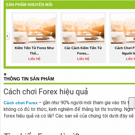
SẢN PHẨM KHUYẾN MÃI
Kiếm Tiền Từ Forex Như
Các Cách Kiếm Tiền Từ
Cách Chơi F
Thế...
Forex...
Người M
Liên Hệ
Liên Hệ
Liên 
THÔNG TIN SẢN PHẨM
Cách chơi Forex hiệu quả
– gần như 90% người mới tham gia vào thị trườ
Cách chơi Forex
không có đủ tri thức, kinh nghiệm để thắng lợi thị trường. Nghi
forex hiệu quả và có lãi? Các san sẻ của chúng tôi dưới đây sẽ