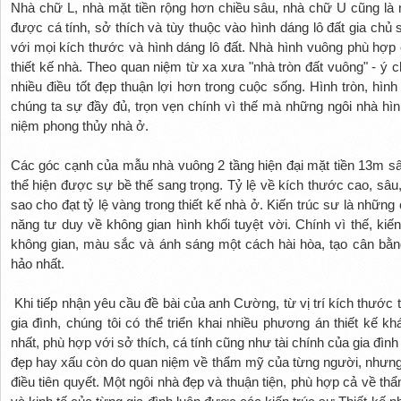
Nhà chữ L, nhà mặt tiền rộng hơn chiều sâu, nhà chữ U cũng là 
được cá tính, sở thích và tùy thuộc vào hình dáng lô đất gia ch
với mọi kích thước và hình dáng lô đất. Nhà hình vuông phù hợ
thiết kế nhà. Theo quan niệm từ xa xưa "nhà tròn đất vuông" - ý 
nhiều điều tốt đẹp thuận lợi hơn trong cuộc sống. Hình tròn, hìn
chúng ta sự đầy đủ, trọn vẹn chính vì thế mà những ngôi nhà h
niệm phong thủy nhà ở.
Các góc cạnh của mẫu nhà vuông 2 tầng hiện đại mặt tiền 13m sâ
thể hiện được sự bề thế sang trọng. Tỷ lệ về kích thước cao, sâu
sao cho đạt tỷ lệ vàng trong thiết kế nhà ở. Kiến trúc sư là nhữn
năng tư duy về không gian hình khối tuyệt vời. Chính vì thế, kiế
không gian, màu sắc và ánh sáng một cách hài hòa, tạo cân bằn
hảo nhất.
Khi tiếp nhận yêu cầu đề bài của anh Cường, từ vị trí kích thước
gia đình, chúng tôi có thể triển khai nhiều phương án thiết kế 
nhất, phù hợp với sở thích, cá tính cũng như tài chính của gia đình
đẹp hay xấu còn do quan niệm về thẩm mỹ của từng người, nhưng ph
điều tiên quyết. Một ngôi nhà đẹp và thuận tiện, phù hợp cả về t