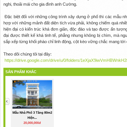
nghi, thoải mái cho gia đình anh Cường.
Đặc biệt đối với những công trình xây dựng ở phố thì các mẫu 
hợp với những mảnh đất diện tích vừa phải, không chiếm quá nhi
hiện đại có kiến trúc khá đơn giản, độc đáo và tạo được ấn tượng
đại được thiết kế khá tinh tế, phẳng nhưng không bị chìm, mà ngư
sắp xếp từng khối phào chỉ linh động, cột kèo vững chắc mang tới 
Theo dõi chúng tôi tại đây:
https://drive.google.com/drive/u/0/folders/1eXjaX9iwVmHBWn
SẢN PHẨM KHÁC
Mẫu Nhà Phố 3 Tầng 80m2
Hiện...
20,000,000đ