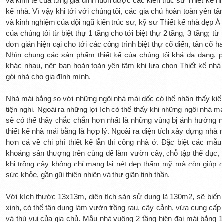
và kinh tế của từng gia đình luôn được các kiến trúc sư Thiết kế n
kế nhà. Vì vậy khi tới với chúng tôi, các gia chủ hoàn toàn yên 
và kinh nghiệm của đội ngũ kiến trúc sư, kỹ sư Thiết kế nhà đẹp 
của chúng tôi từ biệt thự 1 tầng cho tới biệt thự 2 tầng, 3 tầng; t
đơn giản hiện đại cho tới các công trình biệt thự cổ điển, tân cổ 
Nhìn chung các sản phẩm thiết kế của chúng tôi khá đa dạng, 
khác nhau, nên bạn hoàn toàn yên tâm khi lựa chọn Thiết kế nhà đ
gói nhà cho gia đình mình.
Nhà mái bằng so với những ngôi nhà mái dốc có thể nhận thấy kiến
tiện nghi. Ngoài ra những lợi ích có thể thấy khi những ngôi nh
sẽ có thể thấy chắc chắn hơn nhất là những vùng bị ảnh hưởng nh
thiết kế nhà mái bằng là hợp lý. Ngoài ra diện tích xây dựng nhà
hơn cả về chi phí thiết kế lẫn thi công nhà ở. Đặc biệt các m
khoảng sân thượng trên cùng để làm vườn cây, chỗ tập thể dục, s
khi trồng cây không chỉ mang lại nét đẹp thẩm mỹ mà còn giúp đ
sức khỏe, gần gũi thiên nhiên và thư giãn tinh thần.
Với kích thước 13x13m, diện tích sàn sử dụng là 130m2, sẽ biế
xinh, có thể tận dụng làm vườn trồng rau, cây cảnh, vừa cung cấp 
và thú vui của gia chủ. Mẫu nhà vuông 2 tầng hiện đại mái bằng 