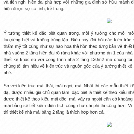
và tiện nghi hiện đại phù hợp với những gia đình sở hữu mảnh đ
hiện được sự cá tính, trẻ trung.
Ý tưởng thiết kế đặc biệt quan trọng, mỗi ý tưởng cho mỗi m
tạo,riêng biệt và không trùng lặp. Điều này đòi hỏi các kiến trú
thẩm mỹ tốt cũng như sự hào hoa thả hồn theo từng bản vẽ thiết 
nhà vuông 2 tầng hiện đại rõ ràng khác với phương án 1 của nh
thiết kế khác so với công trình nhà 2 tầng 130m2 mà chúng tôi 
chúng tôi tìm hiểu về kiến trúc và nguồn gốc của ý tưởng thiết kế
nhé.
So với kiến trúc mái thái, mái ngói, mái Nhật thì các mẫu thiết
đại, được nhiều gia chủ quan tâm, đặc biệt là thiết kế theo kiểu 
được thiết kế theo kiểu mái dốc, mái vẩy ra ngoài cần có khoảng
mái bằng sẽ tiết kiệm diện tích cũng như chi phí thi công hơn. V
thì thiết kế nhà mái bằng 2 tầng là thích hợp hơn cả.