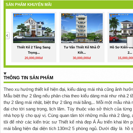
SẢN PHẨM KHUYẾN MÃI
Thiết Kế 2 Tầng Sang
Tư Vấn Thiết Kế Nhà Ở
Hồ Sơ Kiến Tr
Trọng...
Kết...
2...
20,000,000đ
30,000,000đ
15,000,00
THÔNG TIN SẢN PHẨM
Theo xu hướng thiết kế hiện đại, kiểu dáng mái nhà cũng ảnh hưởng
Mẫu biệt thự 2 tầng nếu phân chia theo kiểu dáng mái như nhà 2 tần
thự 2 tầng mái nhật, biệt thự 2 tầng mái bằng,.. Mỗi một mẫu nhà
đại cho tới sang trọng, lịch lãm. Tùy thuộc vào sở thích của từng
nhà hợp lý cho quý vị. Cùng quan tâm tới những mẫu nhà 2 tầng,
tôi để nhờ các kiến trúc sư Thiết kế nhà đẹp Á Âu triển khai lên
mái bằng hiện đại diện tích 130m2 5 phòng ngủ. Dưới đây là hồ 