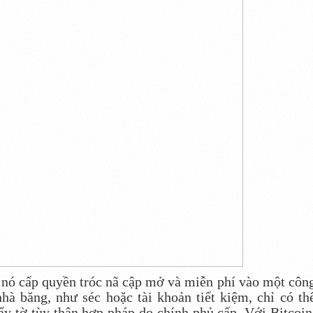
à nó cấp quyền tróc nã cập mở và miễn phí vào một côn
à băng, như séc hoặc tài khoản tiết kiệm, chỉ có th
ấy tờ tùy thân hợp pháp do chính phủ cấp. Với Bitcoin