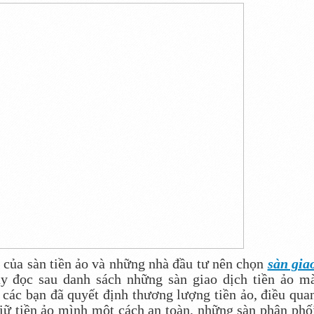
t của sàn tiền ảo và những nhà đầu tư nên chọn
sàn gia
ãy đọc sau danh sách những sàn giao dịch tiền ảo m
c các bạn đã quyết định thương lượng tiền ảo, điều qua
giữ tiền ảo mình một cách an toàn, những sàn phân phố