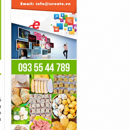
>
ướng Dẫn Cách Nạp
Đầu Tư Tiền Ảo Trên Các
Một Số Đặc Điểm Khi Mua
Tiền Trên...
Ứng...
Bán...
500,000,000đ
100,000,000đ
100,000,000đ
ó
u
o
m