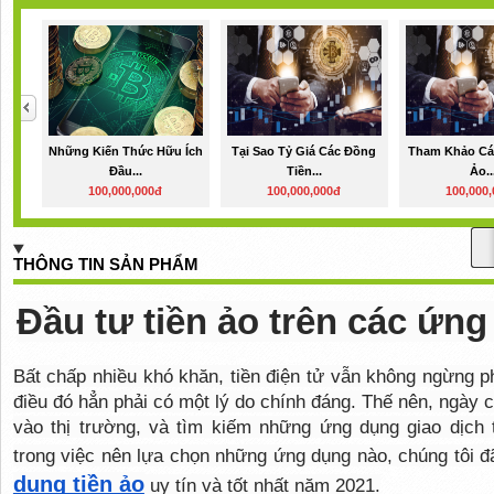
Những Kiến Thức Hữu Ích
Tại Sao Tỷ Giá Các Đồng
Tham Khảo Các
Đầu...
Tiền...
Ảo..
100,000,000đ
100,000,000đ
100,000
THÔNG TIN SẢN PHẨM
Đầu tư tiền ảo trên các ứng
Bất chấp nhiều khó khăn, tiền điện tử vẫn không ngừng phá
điều đó hẳn phải có một lý do chính đáng. Thế nên, ngày c
vào thị trường, và tìm kiếm những ứng dụng giao dịch t
trong việc nên lựa chọn những ứng dụng nào, chúng tôi 
dụng tiền ảo
 uy tín và tốt nhất năm 2021.