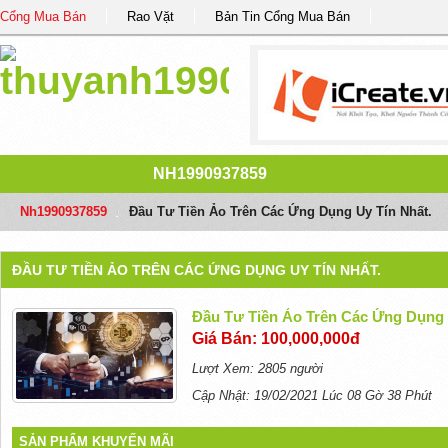
Cổng Mua Bán
Rao Vặt
Bản Tin Cổng Mua Bán
NH1990937859
Nh1990937859
/
Đầu Tư Tiền Ảo Trên Các Ứng Dụng Uy Tín Nhất.
ĐẦU TƯ TIỀN ẢO TRÊN CÁC ỨNG DỤNG UY TÍN NHẤT.
Đầu Tư Tiền Ảo Trên Các Ứng Dụng 
Giá Bán: 100,000,000đ
Lượt Xem: 2805 người
Cập Nhật: 19/02/2021 Lúc 08 Gờ 38 Phút
SẢN PHẨM KHUYẾN MÃI