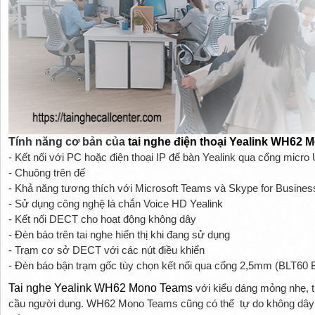
Tính năng cơ bản của
tai nghe điện thoại Yealink WH62
- Kết nối với PC hoặc điện thoại IP để bàn Yealink qua cổng micr
- Chuông trên đế
- Khả năng tương thích với Microsoft Teams và Skype for Busines
- Sử dụng công nghệ lá chắn Voice HD Yealink
- Kết nối DECT cho hoạt động không dây
- Đèn báo trên tai nghe hiển thị khi đang sử dụng
- Trạm cơ sở DECT với các nút điều khiển
- Đèn báo bận trạm gốc tùy chọn kết nối qua cổng 2,5mm (BLT60 B
Tai nghe Yealink WH62 Mono Teams
với kiểu dáng mỏng nhẹ, t
cầu người dung. WH62 Mono Teams cũng có thể tự do không dây v