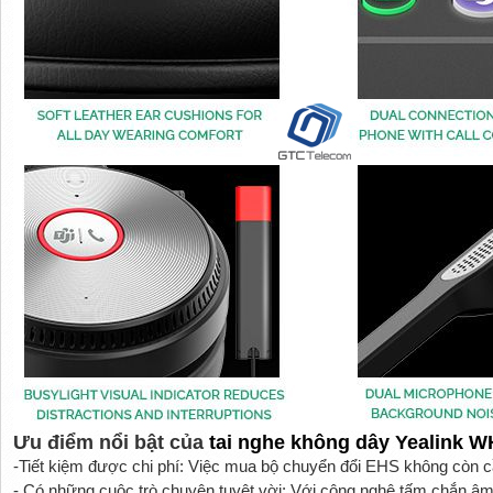
Ưu điểm nổi bật của
tai nghe không dây
Yealink 
-Tiết kiệm được chi phí: Việc mua bộ chuyển đổi EHS không còn cầ
- Có những cuộc trò chuyện tuyệt vời: Với công nghệ tấm chắn âm 