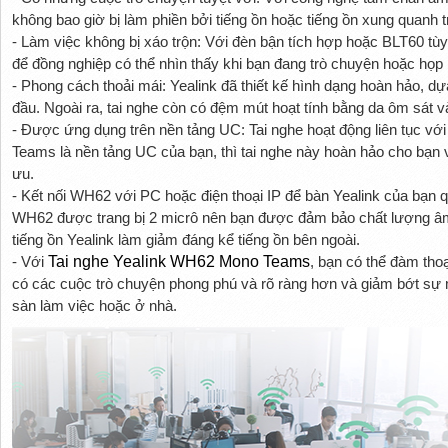
không bao giờ bị làm phiền bởi tiếng ồn hoặc tiếng ồn xung quanh t
- Làm việc không bị xáo trộn: Với đèn bận tích hợp hoặc BLT60 tù
để đồng nghiệp có thể nhìn thấy khi bạn đang trò chuyện hoặc họp
- Phong cách thoải mái: Yealink đã thiết kế hình dạng hoàn hảo, dự
đầu. Ngoài ra, tai nghe còn có đệm mút hoạt tính bằng da ôm sát và
- Được ứng dụng trên nền tảng UC: Tai nghe hoạt động liên tục với
Teams là nền tảng UC của bạn, thì tai nghe này hoàn hảo cho bạn 
ưu.
- Kết nối WH62 với PC hoặc điện thoại IP để bàn Yealink của bạn
WH62 được trang bị 2 micrô nên bạn được đảm bảo chất lượng âm t
tiếng ồn Yealink làm giảm đáng kể tiếng ồn bên ngoài.
- Với
Tai nghe Yealink WH62 Mono Teams
, bạn có thể đàm tho
có các cuộc trò chuyện phong phú và rõ ràng hơn và giảm bớt sự mệ
sàn làm việc hoặc ở nhà.