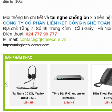
đến tới 160m.
Mọi thông tin chi tiết về
tai nghe chống ồn
xin liên hệ!
CÔNG TY CỔ PHẦN LIÊN KẾT CÔNG NGHỆ TOÀN 
Địa chỉ: Tầng 7, Số 49 Trung Kính - Cầu Giấy - Hà Nội
Điện thoại:
024 777 99 777
E- mail:
contact@gtctelecom.vn
https://tainghecallcenter.com
SẢN PHẨM KHÁC
Tai Nghe Có Dây Yealink
Tổng Đài IP Grandstream
Điện Thoại Fa
UH34 Lite...
UCM6308...
Tưởng
Liên Hệ
Liên Hệ
Liên 