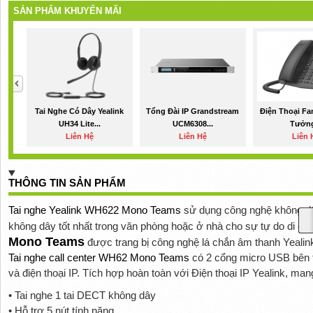
SẢN PHẨM KHUYẾN MÃI
Tai Nghe Có Dây Yealink
Tổng Đài IP Grandstream
Điện Thoại Fa
UH34 Lite...
UCM6308...
Tưởng
Liên Hệ
Liên Hệ
Liên 
THÔNG TIN SẢN PHẨM
Tai nghe Yealink WH622 Mono Teams
sử dụng công nghệ không d
không dây tốt nhất trong văn phòng hoặc ở nhà cho sự tự do di ch
Mono Teams
được trang bị công nghệ lá chắn âm thanh Yealink
Tai nghe call center WH62 Mono Teams
có 2 cổng micro USB bên tr
và điện thoại IP. Tích hợp hoàn toàn với Điện thoại IP Yealink, ma
• Tai nghe 1 tai DECT không dây
• Hỗ trợ 5 nút tính năng