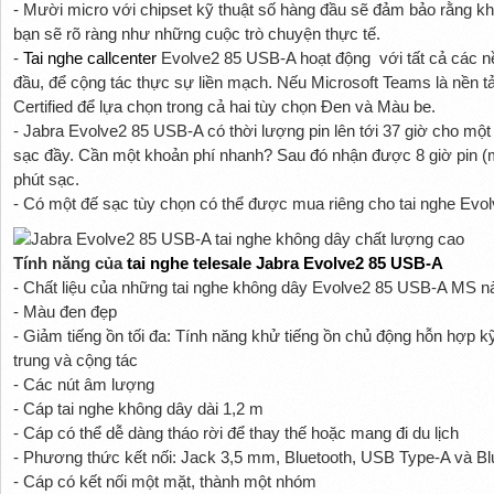
- Mười micro với chipset kỹ thuật số hàng đầu sẽ đảm bảo rằng khi
bạn sẽ rõ ràng như những cuộc trò chuyện thực tế.
-
Tai nghe callcenter
Evolve2 85 USB-A hoạt động với tất cả các n
đầu, để cộng tác thực sự liền mạch. Nếu Microsoft Teams là nền t
Certified để lựa chọn trong cả hai tùy chọn Đen và Màu be.
- Jabra Evolve2 85 USB-A có thời lượng pin lên tới 37 giờ cho một 
sạc đầy. Cần một khoản phí nhanh? Sau đó nhận được 8 giờ pin (m
phút sạc.
- Có một đế sạc tùy chọn có thể được mua riêng cho tai nghe Evol
Tính năng của
tai nghe telesale
Jabra Evolve2 85 USB-A
- Chất liệu của những tai nghe không dây Evolve2 85 USB-A MS n
- Màu đen đẹp
- Giảm tiếng ồn tối đa: Tính năng khử tiếng ồn chủ động hỗn hợp 
trung và cộng tác
- Các nút âm lượng
- Cáp tai nghe không dây dài 1,2 m
- Cáp có thể dễ dàng tháo rời để thay thế hoặc mang đi du lịch
- Phương thức kết nối: Jack 3,5 mm, Bluetooth, USB Type-A và Bl
- Cáp có kết nối một mặt, thành một nhóm