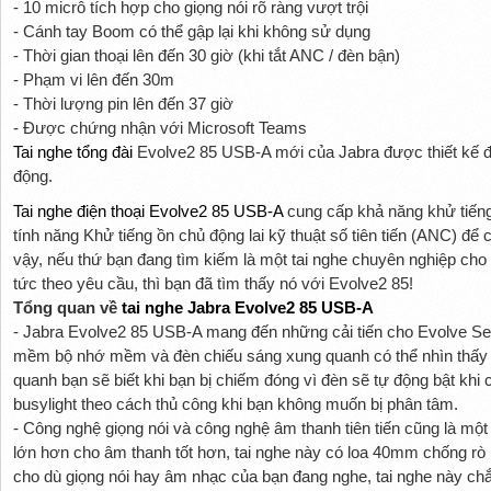
- 10 micrô tích hợp cho giọng nói rõ ràng vượt trội
- Cánh tay Boom có thể gập lại khi không sử dụng
- Thời gian thoại lên đến 30 giờ (khi tắt ANC / đèn bận)
- Phạm vi lên đến 30m
- Thời lượng pin lên đến 37 giờ
- Được chứng nhận với Microsoft Teams
Tai nghe tổng đài
Evolve2 85 USB-A mới của Jabra được thiết kế để
động.
Tai nghe điện thoại Evolve2 85 USB-A
cung cấp khả năng khử tiếng ồ
tính năng Khử tiếng ồn chủ động lai kỹ thuật số tiên tiến (ANC) để 
vậy, nếu thứ bạn đang tìm kiếm là một tai nghe chuyên nghiệp cho 
tức theo yêu cầu, thì bạn đã tìm thấy nó với Evolve2 85!
Tổng quan về
tai nghe Jabra Evolve2 85 USB-A
- Jabra Evolve2 85 USB-A mang đến những cải tiến cho Evolve Seri
mềm bộ nhớ mềm và đèn chiếu sáng xung quanh có thể nhìn thấy t
quanh bạn sẽ biết khi bạn bị chiếm đóng vì đèn sẽ tự động bật khi 
busylight theo cách thủ công khi bạn không muốn bị phân tâm.
- Công nghệ giọng nói và công nghệ âm thanh tiên tiến cũng là một
lớn hơn cho âm thanh tốt hơn, tai nghe này có loa 40mm chống rò 
cho dù giọng nói hay âm nhạc của bạn đang nghe, tai nghe này ch