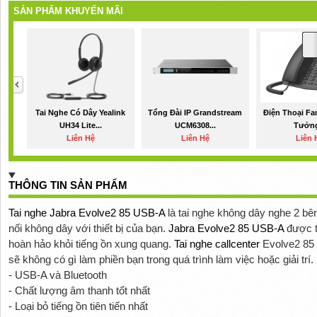
SẢN PHẨM KHUYẾN MÃI
Tai Nghe Có Dây Yealink
Tổng Đài IP Grandstream
Điện Thoại Fa
UH34 Lite...
UCM6308...
Tưởng
Liên Hệ
Liên Hệ
Liên 
THÔNG TIN SẢN PHẨM
Tai nghe Jabra Evolve2 85 USB-A
là tai nghe không dây nghe 2 bên
nối không dây với thiết bị của bạn.
Jabra Evolve2 85 USB-A
được t
hoàn hảo khỏi tiếng ồn xung quang.
Tai nghe callcenter
Evolve2 85 
sẽ không có gì làm phiền bạn trong quá trình làm việc hoặc giải trí.
- USB-A và Bluetooth
- Chất lượng âm thanh tốt nhất
- Loại bỏ tiếng ồn tiên tiến nhất