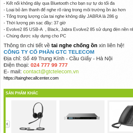
- Kết nối không dây qua Bluetooth cho bạn sự tự do tối đa
- Loại bỏ âm thanh để nghe rõ ràng trong môi trường ồn ào hơn
- Tổng trọng lượng của tai nghe không dây JABRA là 286 g
- Thời lượng pin sạc đầy: 37 giờ
- Evolve2 85 USB-A , Black, Jabra Evolve2 85 sử dụng đèn nền 
- Chúng được xây dựng cho PC
Thông tin chi tiết về
tai nghe chống ồn
xin liên hệ!
CÔNG TY CỔ PHẦN GTC TELECOM
Địa chỉ: Số 49 Trung Kính - Cầu Giấy - Hà Nội
Điện thoại:
024 777 99 777
E- mail:
contact@gtctelecom.vn
https://tainghecallcenter.com
SẢN PHẨM KHÁC