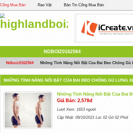
Cổng Mua Bán
Rao Vặt
Bản Tin Cổng Mua Bán
NDBOIZ0162564
Ndboiz0162564
/
Những Tính Năng Nổi Bật Của Đai Đeo Chống Gù
NHỮNG TÍNH NĂNG NỔI BẬT CỦA ĐAI ĐEO CHỐNG GÙ LƯNG X
Những Tính Năng Nổi Bật Của Đai 
Giá Bán: 2,578đ
Lượt Xem: 1653 người
Cập Nhật: 09/10/2021 Lúc 02 Gờ 02 Phút