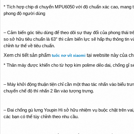
* Tích hợp chip di chuyển MPU6050 với độ chuẩn xác cao, mang th
phong độ người dùng
– Cảm biến góc tiêu dùng để theo dõi sự thay đổi của phong thái tr
so sở hữu tiêu chuẩn là 63° thì cảm biến lực sẽ hấp thụ thông tin v
chỉnh tư thế về tiêu chuẩn.
Xem chi tiết sản phẩm
tại website này của ch
tuốc nơ vít xiaomi
* Thân máy được khiến cho từ hợp kim polime dẻo dai, chống gỉ s
– Máy khởi động thuận tiện chỉ cần một thao tác nhấn vào biểu trư
chuyển chế độ thì nhấn 2 lần vào tượng trưng.
– Đai chống gù lưng Youpin Hi sở hữu nhiệm vụ buộc chặt trên vai, 
các bạn có thể tùy chỉnh theo nhu cầu.