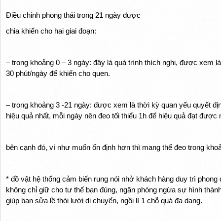
Điều chỉnh phong thái trong 21 ngày được
chia khiến cho hai giai đoạn:
– trong khoảng 0 – 3 ngày: đây là quá trình thích nghi, được xem l
30 phút/ngày để khiến cho quen.
– trong khoảng 3 -21 ngày: được xem là thời kỳ quan yếu quyết định
hiệu quả nhất, mỗi ngày nên đeo tối thiểu 1h để hiệu quả đạt đượ
bên cạnh đó, ví như muốn ổn định hơn thì mang thể đeo trong kho
* đồ vật hệ thống cảm biến rung nói nhở khách hàng duy trì phong
không chỉ giữ cho tư thế bạn đúng, ngăn phòng ngừa sự hình thà
giúp bạn sửa lề thói lười di chuyển, ngồi lì 1 chỗ quá đa dạng.