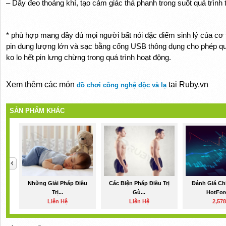
– Dây đeo thoáng khí, tạo cảm giác thả phanh trong suốt quá trình 
* phù hợp mang đầy đủ mọi người bất nói đặc điểm sinh lý của cơ t
pin dung lượng lớn và sạc bằng cổng USB thông dụng cho phép qu
ko lo hết pin lưng chừng trong quá trình hoạt động.
Xem thêm các món
tại Ruby.vn
đồ chơi công nghệ độc và lạ
SẢN PHẨM KHÁC
Những Giải Pháp Điều
Các Biện Pháp Điều Trị
Đánh Giá Chi
Trị...
Gù...
HotFore
Liên Hệ
Liên Hệ
2,57