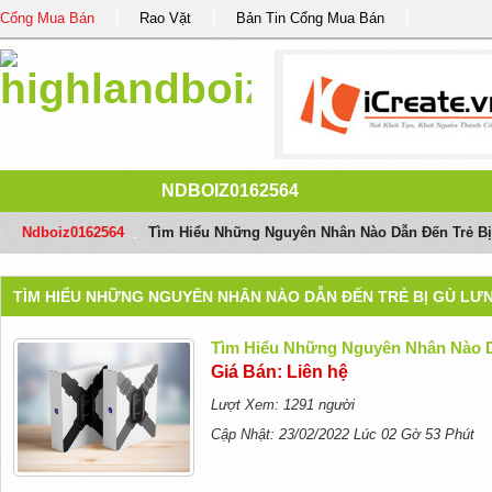
Cổng Mua Bán
Rao Vặt
Bản Tin Cổng Mua Bán
NDBOIZ0162564
Ndboiz0162564
/
Tìm Hiểu Những Nguyên Nhân Nào Dẫn Đến Trẻ B
TÌM HIỂU NHỮNG NGUYÊN NHÂN NÀO DẪN ĐẾN TRẺ BỊ GÙ LƯ
Tìm Hiểu Những Nguyên Nhân Nào D
Giá Bán: Liên hệ
Lượt Xem: 1291 người
Cập Nhật: 23/02/2022 Lúc 02 Gờ 53 Phút