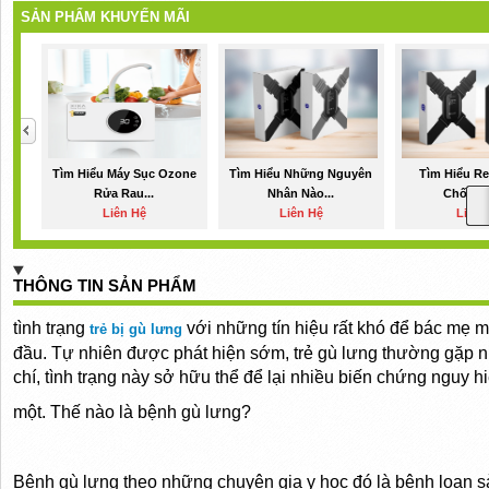
SẢN PHẨM KHUYẾN MÃI
Tìm Hiểu Máy Sục Ozone
Tìm Hiểu Những Nguyên
Tìm Hiểu Re
Rửa Rau...
Nhân Nào...
Chống G
Liên Hệ
Liên Hệ
Liên 
THÔNG TIN SẢN PHẨM
tình trạng
với những tín hiệu rất khó để bác mẹ 
trẻ bị gù lưng
đầu. Tự nhiên được phát hiện sớm, trẻ gù lưng thường gặp nhi
chí, tình trạng này sở hữu thể để lại nhiều biến chứng nguy h
một. Thế nào là bệnh gù lưng?
Bệnh gù lưng theo những chuyên gia y học đó là bệnh loạn s