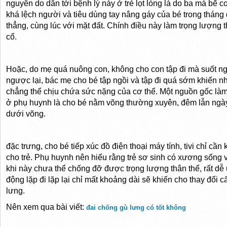
nguyên do dẫn tới bệnh lý này ở trẻ lọt lòng là do ba má bế c
khá lệch người và tiêu dùng tay nâng gáy của bé trong tháng đ
thẳng, cùng lúc với mặt đất. Chính điều này làm trọng lượng
cổ.
Hoặc, do mẹ quá nuông con, không cho con tập đi mà suốt ng
ngược lại, bác mẹ cho bé tập ngồi và tập đi quá sớm khiến 
chẳng thể chịu chứa sức nặng của cơ thể. Một nguồn gốc làm 
ở phụ huynh là cho bé nằm võng thường xuyên, đêm lẫn ngày
dưới võng.
đặc trưng, cho bé tiếp xúc đồ điện thoại máy tính, tivi chỉ cầ
cho trẻ. Phụ huynh nên hiểu rằng trẻ sơ sinh có xương sống
khi này chưa thể chống đỡ được trọng lượng thân thể, rất dễ 
động lặp đi lặp lại chỉ mất khoảng dài sẽ khiến cho thay đổi cấ
lưng.
Nên xem qua bài viết:
đai chống gù lưng có tốt không