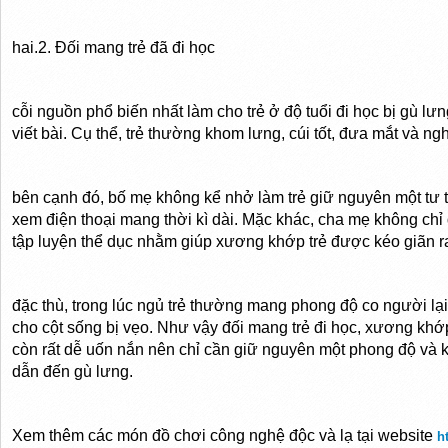
hai.2. Đối mang trẻ đã đi học
cỗi nguồn phổ biến nhất làm cho trẻ ở độ tuổi đi học bị gù lưn
viết bài. Cụ thể, trẻ thường khom lưng, cúi tốt, đưa mắt và ng
bên cạnh đó, bố mẹ không kể nhở làm trẻ giữ nguyên một tư th
xem điện thoại mang thời kì dài. Mặc khác, cha mẹ không chỉ 
tập luyện thể dục nhằm giúp xương khớp trẻ được kéo giãn r
đặc thù, trong lúc ngủ trẻ thường mang phong độ co người lạ
cho cột sống bị vẹo. Như vậy đối mang trẻ đi học, xương kh
còn rất dễ uốn nắn nên chỉ cần giữ nguyên một phong độ và k
dẫn đến gù lưng.
Xem thêm các món đồ chơi công nghệ độc và lạ tại
website
h