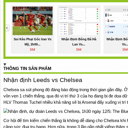
Soi Kèo Phạt Góc Iran Vs
Nhận Định Bóng Đá Hà
Nhận Định Bó
Mỹ, 2h00...
Lan Vs...
Vs..
10đ
10đ
10đ
THÔNG TIN SẢN PHẨM
Nhận định Leeds vs Chelsea
Chelsea sa sút phong độ đáng báo động trong thời gian gần đây. Ở
vỏn vẹn 1 chiến thắng, qua đó vị trí thứ 3 của họ đang bị đe dọa dữ 
HLV Thomas Tuchel nhiều khả năng sẽ bị Arsenal đẩy xuống vị trí 
Cơ hội để tìm kiếm chiến thắng là không dễ dàng cho Chelsea khi 
căng sức đua trụ hạng. Hơn nữa, trong 3 lần gần nhất viếng thăm s