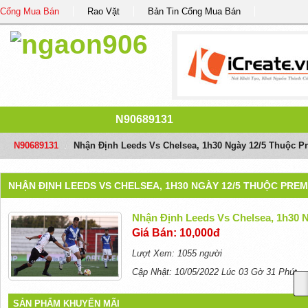
Cổng Mua Bán
Rao Vặt
Bản Tin Cổng Mua Bán
N90689131
N90689131
/
Nhận Định Leeds Vs Chelsea, 1h30 Ngày 12/5 Thuộc P
NHẬN ĐỊNH LEEDS VS CHELSEA, 1H30 NGÀY 12/5 THUỘC PREM
Nhận Định Leeds Vs Chelsea, 1h30 N
Giá Bán: 10,000đ
Lượt Xem: 1055 người
Cập Nhật: 10/05/2022 Lúc 03 Gờ 31 Phút
SẢN PHẨM KHUYẾN MÃI