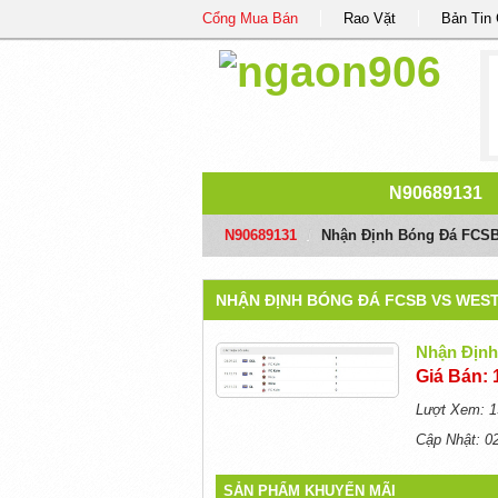
Cổng Mua Bán
Rao Vặt
Bản Tin
N90689131
N90689131
/
Nhận Định Bóng Đá FCSB
NHẬN ĐỊNH BÓNG ĐÁ FCSB VS WEST 
Nhận Định
Giá Bán: 
Lượt Xem: 1
Cập Nhật: 0
SẢN PHẨM KHUYẾN MÃI