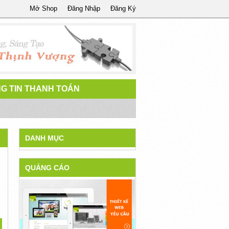
Mở Shop
Đăng Nhập
Đăng Ký
G TIN THANH TOÁN
DANH MỤC
QUẢNG CÁO