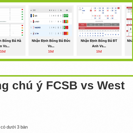
h Bóng Đá Hà
Nhận Định Bóng Đá Đức
Nhận Định Bóng Đá ĐT
Nhậ
n Vs...
Vs...
Anh Vs...
10đ
10đ
10đ
ng chú ý FCSB vs West
 có dưới 3 bàn