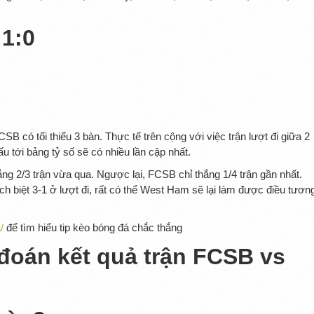
 1:0
SB có tối thiểu 3 bàn. Thực tế trên cộng với việc trận lượt đi giữa 2
ấu tới bảng tỷ số sẽ có nhiều lần cập nhất.
ng 2/3 trận vừa qua. Ngược lại, FCSB chỉ thắng 1/4 trận gần nhất.
h biệt 3-1 ở lượt đi, rất có thể West Ham sẽ lại làm được điều tươn
/
để tìm hiểu tip kèo bóng đá chắc thắng
đoán kết quả trận FCSB vs