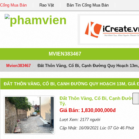
Cổng Mua Bán
Rao Vặt
Bản Tin Cổng Mua Bán
MVIEN383467
Mvien383467
/
Đất Thôn Vàng, Cổ Bi, Cạnh Đường Quy Hoạch 13m, 
ĐẤT THÔN VÀNG, CỔ BI, CẠNH ĐƯỜNG QUY HOẠCH 13M, GIÁ ĐẦ
Đất Thôn Vàng, Cổ Bi, Cạnh Đường 
Tỷ.
Giá Bán: 1,830,000,000đ
Lượt Xem: 2177 người
Cập Nhật: 16/09/2021 Lúc 07 Gờ 46 Phút