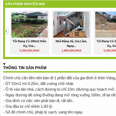
SẢN PHẨM KHUYẾN MÃI
Tôi Đang Có 200m2 Kiêu
Nhà Đặng Xá, Gia Lâm,
Tôi Đang Có 
Kỵ, Gia...
Ngay...
Kỵ, Gia
5,300,000,000đ
1,800,000,000đ
5,300,00
THÔNG TIN SẢN PHẨM
Chính chủ cần tiền nên bán đi 1 phần đất của gia đình ở thôn Vàng,
- DT 52m2 mt 4.25m, đất vuông chữ nhật.
- Ô tô vào tận nhà, cách đường to chỉ 10m (đường quy hoạch mở 
- Ngay đường đê sông Đuống đang mở rộng xuống 100m, đi lại rất 
- Gia đình có việc nên phải bán đi, rất tiếc.
- Gía đầu tư chỉ nhỉnh 1.83 tỷ.
- Sổ đỏ chính chủ, pháp lý sạch, sang tên ngay.