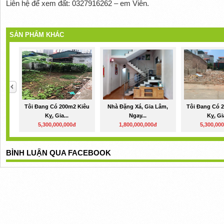
Liên hệ để xem đất: 0327916262 – em Viên.
SẢN PHẨM KHÁC
Tôi Đang Có 200m2 Kiêu
Nhà Đặng Xá, Gia Lâm,
Tôi Đang Có 
Kỵ, Gia...
Ngay...
Kỵ, Gia
5,300,000,000đ
1,800,000,000đ
5,300,00
BÌNH LUẬN QUA FACEBOOK