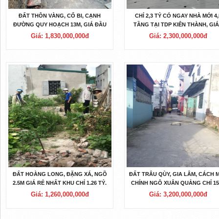
ĐẤT THÔN VÀNG, CỔ BI, CẠNH
CHỈ 2,3 TỶ CÓ NGAY NHÀ MỚI 4,
ĐƯỜNG QUY HOẠCH 13M, GIÁ ĐẦU
TẦNG TẠI TDP KIÊN THÀNH, GI
TƯ CHỈ 1.83 TỶ.
VINHOMES OCEAN PARK.
Giá: 1,830,000,000đ
Giá: 2,300,000,000đ
ĐẤT HOÀNG LONG, ĐẶNG XÁ, NGÕ
ĐẤT TRÂU QÙY, GIA LÂM, CÁCH 
2.5M GIÁ RẺ NHẤT KHU CHỈ 1.26 TỶ.
CHÍNH NGÔ XUÂN QUẢNG CHỈ 15
ĐƯỜNG RỘNG 4M.
Giá: 1,260,000,000đ
Giá: 3,200,000,000đ