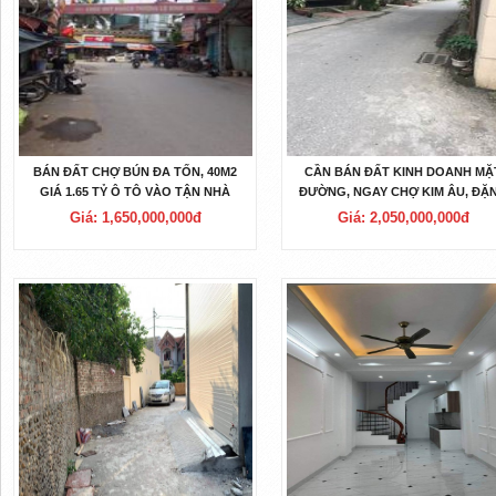
BÁN ĐẤT CHỢ BÚN ĐA TỐN, 40M2
CẦN BÁN ĐẤT KINH DOANH MẶ
GIÁ 1.65 TỶ Ô TÔ VÀO TẬN NHÀ
ĐƯỜNG, NGAY CHỢ KIM ÂU, ĐẶ
CÁCH CHỢ VÀI BƯỚC CHÂN.
XÁ GIÁ CHỈ 2.05 TỶ.
Giá: 1,650,000,000đ
Giá: 2,050,000,000đ