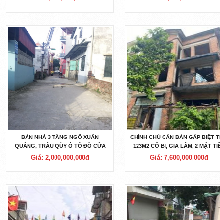
LƯỢNG.
BÁN NHÀ 3 TẦNG NGÔ XUÂN
CHÍNH CHỦ CẦN BÁN GẤP BIỆT 
QUẢNG, TRÂU QÙY Ô TÔ ĐỖ CỬA
123M2 CỔ BI, GIA LÂM, 2 MẶT TI
GIÁ 2 TỶ TRÒN.
TRƯỚC SAU, ĐƯỜNG ÔTÔ TRÁ
Giá: 2,000,000,000đ
Giá: 7,600,000,000đ