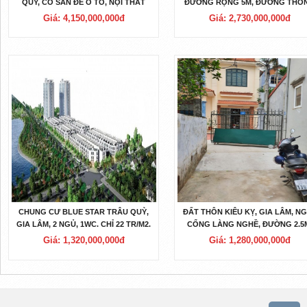
QÙY, CÓ SÂN ĐỂ Ô TÔ, NỘI THẤT
ĐƯỜNG RỘNG 5M, ĐƯỜNG THÔ
MỚI SANG TRỌNG.
Ô BÀN CỜ.
Giá: 4,150,000,000đ
Giá: 2,730,000,000đ
CHUNG CƯ BLUE STAR TRÂU QUỲ,
ĐẤT THÔN KIÊU KỴ, GIA LÂM, N
GIA LÂM, 2 NGỦ, 1WC. CHỈ 22 TR/M2.
CỔNG LÀNG NGHỀ, ĐƯỜNG 2.5
LH 0327916262
GIÁ CHỈ 1.28 TỶ.
Giá: 1,320,000,000đ
Giá: 1,280,000,000đ