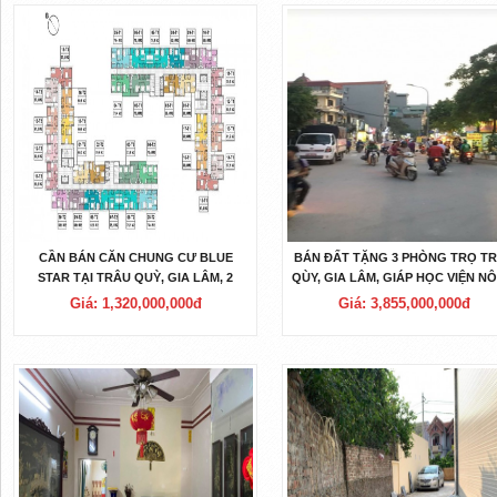
CẦN BÁN CĂN CHUNG CƯ BLUE
BÁN ĐẤT TẶNG 3 PHÒNG TRỌ T
STAR TẠI TRÂU QUỲ, GIA LÂM, 2
QÙY, GIA LÂM, GIÁP HỌC VIỆN N
NGỦ, 1WC. GÍA CHỈ 22 TR/M2.
NGHIỆP.
Giá: 1,320,000,000đ
Giá: 3,855,000,000đ