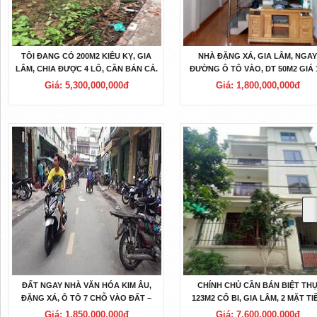
TÔI ĐANG CÓ 200M2 KIÊU KỴ, GIA
NHÀ ĐẶNG XÁ, GIA LÂM, NGA
LÂM, CHIA ĐƯỢC 4 LÔ, CẦN BÁN CẢ.
ĐƯỜNG Ô TÔ VÀO, DT 50M2 GIÁ 
TỶ.
Giá: 5,300,000,000đ
Giá: 1,800,000,000đ
ĐẤT NGAY NHÀ VĂN HÓA KIM ÂU,
CHÍNH CHỦ CẦN BÁN BIỆT TH
ĐẶNG XÁ, Ô TÔ 7 CHỖ VÀO ĐẤT –
123M2 CỔ BI, GIA LÂM, 2 MẶT TI
1.85 TỶ.
TRƯỚC SAU, GIÁ CẢ THƯƠNG
Giá: 1,850,000,000đ
Giá: 7,600,000,000đ