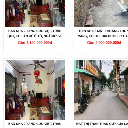
BÁN NHÀ 2 TẦNG CỬU VIỆT, TRÂU
BÁN NHÀ 3 MẶT THOÁNG THÔ
QÙY, CÓ SÂN ĐỂ Ô TÔ, NHÀ MỚI VỀ
VÀNG, CỔ BI, CHIA ĐƯỢC 2 SUẤ
Ở NGAY.
GIÁ CHỈ 2.5 TỶ.
Giá: 4,150,000,000đ
Giá: 2,500,000,000đ
BÁN NHÀ 2 TẦNG CỬU VIỆT, TRÂU
ĐẤT THỊ TRẤN TRÂU QÙY, GIA L