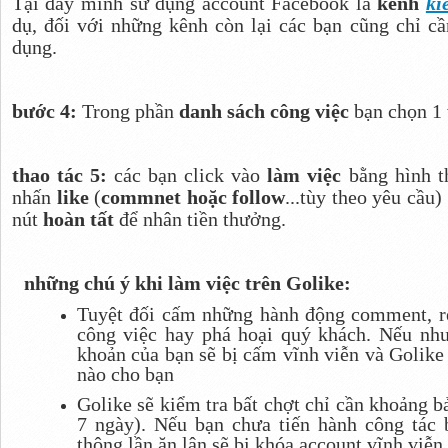
Tại đây mình sử dụng account Facebook là
kênh
ki
dụ, đối với những kênh còn lại các bạn cũng chỉ c
dụng.
bước 4:
Trong phần
danh sách công việc
bạn chọn 1 
thao tác 5:
các bạn click vào
làm việc
bằng hình 
nhấn
like
(
commnet hoặc follow
...tùy theo yêu cầu)
nút
hoàn tất
để nhân tiền thưởng.
những chú ý khi làm việc trên Golike:
Tuyệt đối cấm những hành động comment, re
công việc hay phá hoại quý khách. Nếu như
khoản của bạn sẽ bị cấm vĩnh viễn và Golike 
nào cho bạn
Golike sẽ kiểm tra bất chợt chỉ cần khoảng b
7 ngày). Nếu bạn chưa tiến hành công tác bà
thông lần ăn lận sẽ bị khóa account vĩnh viễn.