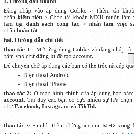
1. Hướng dẫn nhanh
Đăng nhập vào áp dụng Golike > Thêm tài kho
phần
kiếm tiền
> Chọn tài khoản MXH muốn làm v
làm
tại danh sách công tác
> nhấn
làm việc
s
nhấn
hoàn tất
.
hai. Hướng dẫn chi tiết
thao tác 1 :
Mở ứng dụng Golike và đăng nhập tài 
bấm vào chữ
đăng kí
để tạo account.
Để chuyên chở áp dụng các bạn có thể tróc nã cập qua
Điện thoại Android
Điện thoại iPhone
thao tác 2:
Ở màn hình chính của áp dụng bạn bấ
account
. Tại đây các bạn có cực nhiều sự lựa chọn
như
Facebook, Instagram và TikTok
.
thao tác 3:
Sau lúc thêm những account MHX xong th