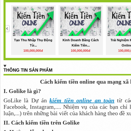
Tạo Thu Nhập Thụ Động
Kinh Doanh Bằng Cách
Trải Nghiệm 
Từ...
Kiếm Tiền...
Online
100,000,000đ
100,000,000đ
100,000
THÔNG TIN SẢN PHẨM
Cách kiếm tiền online qua mạng xã 
I. Golike là gì?
GoLike là Dự án
kiếm tiền online an toàn
từ các
Facebook, Instagram,.... Nhiệm vụ của các bạn chỉ l
luận,...) trên những bài viết của khách hàng theo đề x
II. Cách kiếm tiền trên Golike