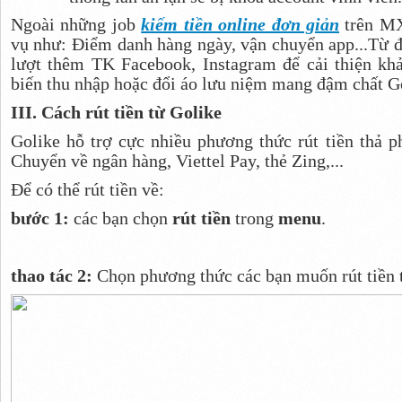
Ngoài những job
kiếm tiền online đơn giản
trên MX
vụ như: Điểm danh hàng ngày, vận chuyển app...Từ đó
lượt thêm TK Facebook, Instagram để cải thiện kh
biến thu nhập hoặc đổi áo lưu niệm mang đậm chất G
III. Cách rút tiền từ Golike
Golike hỗ trợ cực nhiều phương thức rút tiền thả 
Chuyển về ngân hàng, Viettel Pay, thẻ Zing,...
Để có thể rút tiền về:
bước 1:
các bạn chọn
rút tiền
trong
menu
.
thao tác 2:
Chọn phương thức các bạn muốn rút tiền 