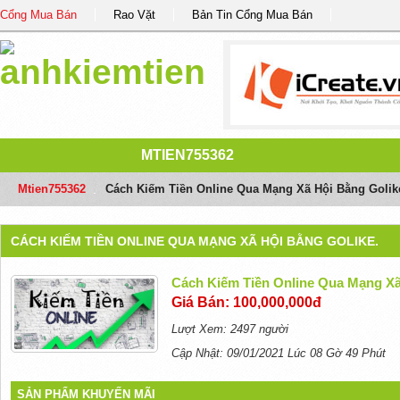
Cổng Mua Bán
Rao Vặt
Bản Tin Cổng Mua Bán
MTIEN755362
Mtien755362
/
Cách Kiếm Tiền Online Qua Mạng Xã Hội Bằng Golik
CÁCH KIẾM TIỀN ONLINE QUA MẠNG XÃ HỘI BẰNG GOLIKE.
Cách Kiếm Tiền Online Qua Mạng Xã
Giá Bán: 100,000,000đ
Lượt Xem: 2497 người
Cập Nhật: 09/01/2021 Lúc 08 Gờ 49 Phút
SẢN PHẨM KHUYẾN MÃI