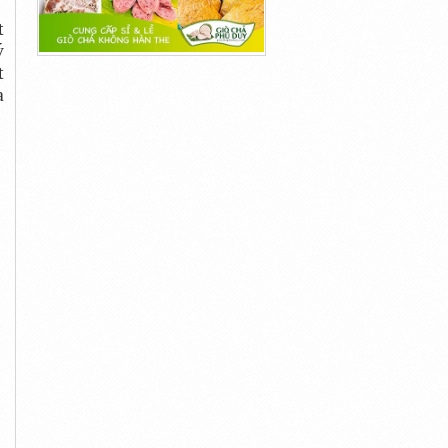
t
ý
t
a