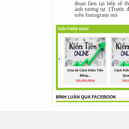
đoạn làm tại bếp sẽ t
ảnh tương tự. (Trước đ
trên Instagram mà
SẢN PHẨM KHÁC
<
Chia Sẻ Cách Kiếm Tiền
Cách Kiế
Bằng...
Qua
100,000,000đ
100,
BÌNH LUẬN QUA FACEBOOK