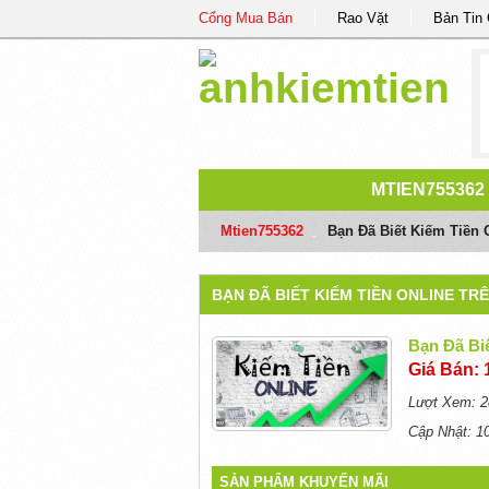
Cổng Mua Bán
Rao Vặt
Bản Tin
MTIEN755362
Mtien755362
/
Bạn Đã Biết Kiếm Tiền 
BẠN ĐÃ BIẾT KIẾM TIỀN ONLINE T
Bạn Đã Bi
Giá Bán: 
Lượt Xem: 2
Cập Nhật: 1
SẢN PHẨM KHUYẾN MÃI