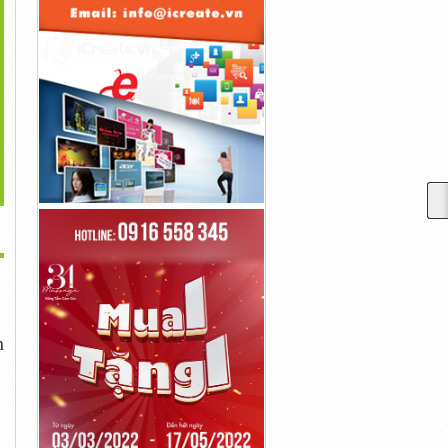
>
Xu Hướng Kiếm Tiền
Cách Kiếm Tiền Online
5 Cơ Hội Kiếm Tiền Online
Online...
Miễn Phí?
Trong...
100,000,000đ
100,000,000đ
100,000,000đ
h