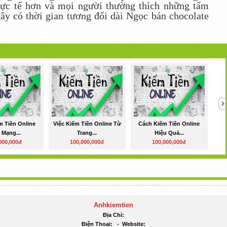
hực tế hơn và mọi người thường thích những tấm
ây có thời gian tương đối dài Ngọc bán chocolate
m Tiền Online
Việc Kiếm Tiền Online Từ
Cách Kiếm Tiền Online
 Mạng...
Trang...
Hiệu Quả...
000,000đ
100,000,000đ
100,000,000đ
Anhkiemtien
Địa Chỉ:
Điện Thoại:
-
Website: