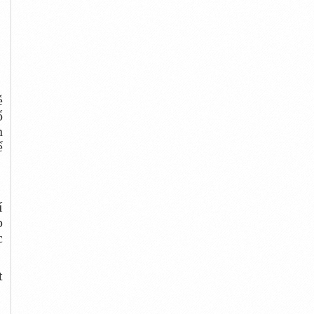
ễ
ổ
n
ể
í
p
c
t