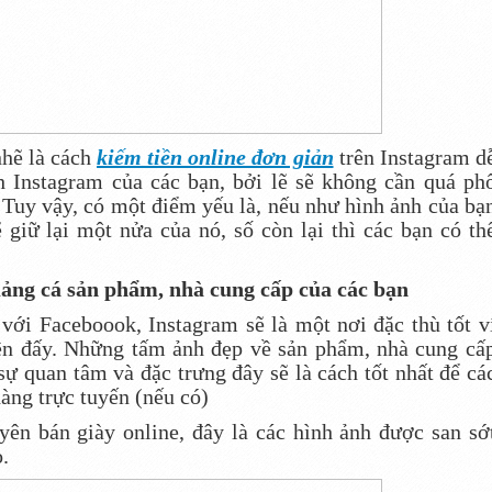
nhẽ là cách
kiếm tiền online đơn giản
trên Instagram d
h Instagram của các bạn, bởi lẽ sẽ không cần quá ph
 Tuy vậy, có một điểm yếu là, nếu như hình ảnh của bạ
 giữ lại một nửa của nó, số còn lại thì các bạn có th
ảng cá sản phẩm, nhà cung cấp của các bạn
với Faceboook, Instagram sẽ là một nơi đặc thù tốt v
rên đấy. Những tấm ảnh đẹp về sản phẩm, nhà cung cấ
 sự quan tâm và đặc trưng đây sẽ là cách tốt nhất để cá
hàng trực tuyến (nếu có)
ên bán giày online, đây là các hình ảnh được san sớ
.