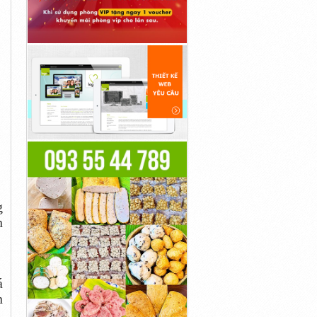
g
n
á
n