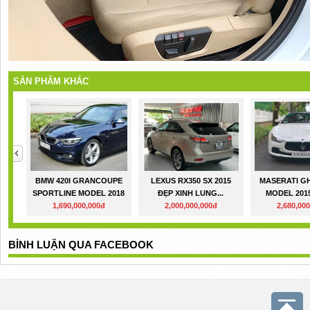
SẢN PHẨM KHÁC
BMW 420I GRANCOUPE
LEXUS RX350 SX 2015
MASERATI GH
SPORTLINE MODEL 2018
ĐẸP XINH LUNG...
MODEL 2015.
1,690,000,000đ
2,000,000,000đ
2,680,00
BÌNH LUẬN QUA FACEBOOK