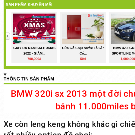
SẢN PHẨM KHUYẾN MÃI
GIÀY DA NAM SALE XMAS
Cửa Gỗ Chịu Nước Là Gì?
BMW 420I G
2022 - GIẢM...
Có...
SPORTLINE M
790,000đ
50đ
1,690,00
THÔNG TIN SẢN PHẨM
BMW 320i sx 2013 một đời chủ
bánh 11.000miles b
Xe còn leng keng không khác gì chi
rất nhiều option đồ chơi: