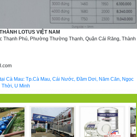
 THÀNH LOTUS VIỆT NAM
vực Thạnh Phú, Phường Thường Thạnh, Quận Cái Răng, Thành
l.com
 tại Cà Mau: Tp.Cà Mau, Cái Nước, Đầm Dơi, Năm Căn, Ngọc
n Thời, U Minh