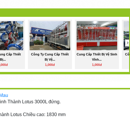
ung Cấp Thiết
Công Ty Cung Cấp Thiết
Cung Cấp Thiết Bị Vệ Sinh
Cô
Bị...
Bị Vệ...
Vĩnh...
,000đ
1,000đ
1,000đ
 Mau
nh Thành Lotus 3000L đứng.
nh: 1500 mm
hành Lotus Chiều cao: 1830 mm