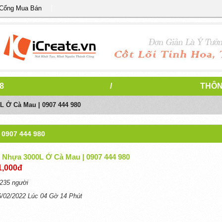
 Cổng Mua Bán
8
/
THÔN
 Ở Cà Mau | 0907 444 980
0907 444 980
Nhựa 3000L Ở Cà Mau | 0907 444 980
1,000đ
235 người
6/02/2022 Lúc 04 Gờ 14 Phút