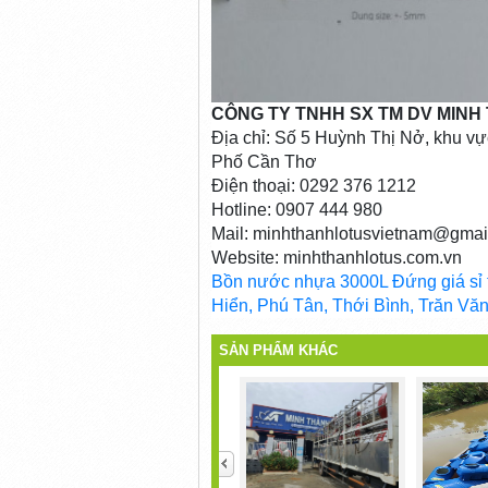
CÔNG TY TNHH SX TM DV MINH
Địa chỉ: Số 5 Huỳnh Thị Nở, khu 
Phố Cần Thơ
Điện thoại: 0292 376 1212
Hotline: 0907 444 980
Mail: minhthanhlotusvietnam@gmai
Website: minhthanhlotus.com.vn
Bồn nước nhựa 3000L Đứng giá sỉ
Hiển, Phú Tân, Thới Bình, Trăn Vă
SẢN PHẨM KHÁC
<