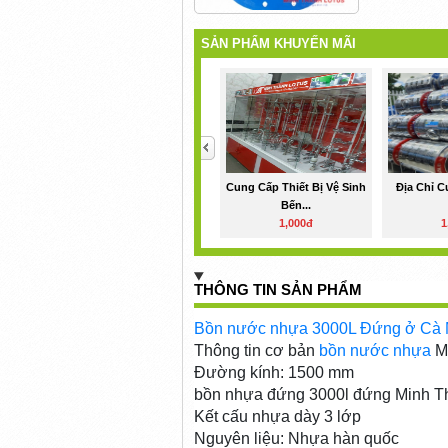
SẢN PHẨM KHUYẾN MÃI
<
Cung Cấp Thiết Bị Vệ Sinh
Địa Chỉ C
Bến...
1,000đ
1
THÔNG TIN SẢN PHẨM
Bồn nước nhựa 3000L Đứng ở Cà
Thông tin cơ bản
bồn nước nhựa
Mi
Đường kí
bồn nhựa đứng 3000l đứng Minh T
Kết cấu nhựa dày 3 lớp
Nguyên liệu: Nhựa hàn quốc