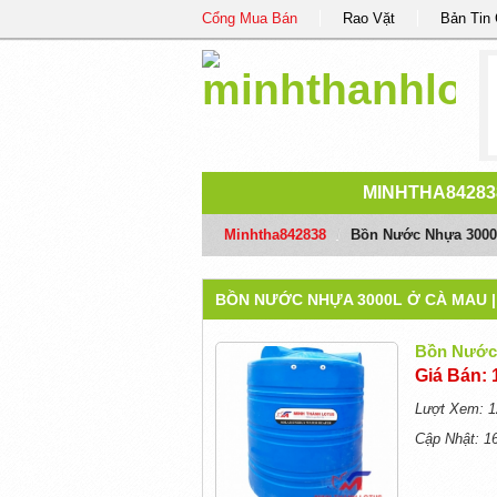
Cổng Mua Bán
Rao Vặt
Bản Tin
MINHTHA84283
Minhtha842838
/
Bồn Nước Nhựa 3000L
BỒN NƯỚC NHỰA 3000L Ở CÀ MAU | 
Bồn Nước 
Giá Bán: 
Lượt Xem: 1
Cập Nhật: 1