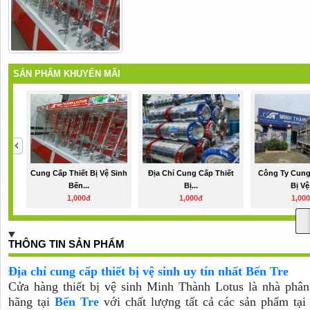
SẢN PHẨM KHUYẾN MÃI
Cung Cấp Thiết Bị Vệ Sinh
Địa Chỉ Cung Cấp Thiết
Công Ty Cung
Bến...
Bị...
Bị Vệ.
1,000đ
1,000đ
1,00
THÔNG TIN SẢN PHẨM
Địa chỉ cung cấp thiết bị vệ sinh uy tín nhất Bến Tre
Cửa hàng thiết bị vệ sinh Minh Thành Lotus là nhà phân 
hãng tại
Bến Tre
với chất lượng tất cả các sản phẩm tại