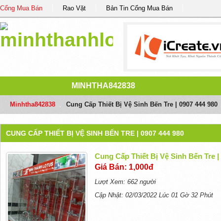
Cổng Mua Bán
Rao Vặt
Bản Tin Cổng Mua Bán
MINHTHA842838
Minhtha842838
/
Cung Cấp Thiết Bị Vệ Sinh Bến Tre | 0907 444 980
CUNG CẤP THIẾT BỊ VỆ SINH BẾN TRE | 0907 444 980
Cung Cấp Thiết Bị Vệ Sinh Bến Tre |
Giá Bán: 1,000đ
Lượt Xem: 662 người
Cập Nhật: 02/03/2022 Lúc 01 Gờ 32 Phút