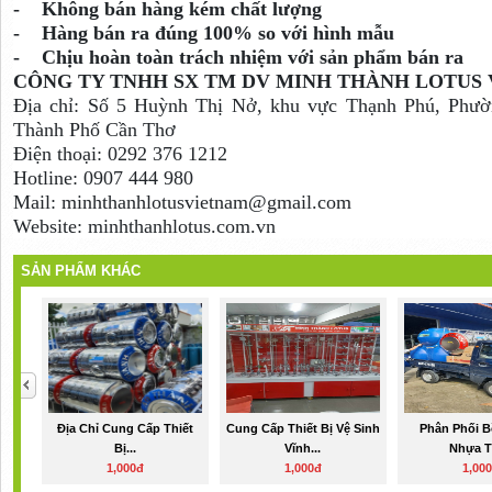
- Không bán hàng kém chất lượng
- Hàng bán ra đúng 100% so với hình mẫu
- Chịu hoàn toàn trách nhiệm với sản phẩm bán ra
CÔNG TY TNHH SX TM DV MINH THÀNH LOTUS 
Địa chỉ: Số 5 Huỳnh Thị Nở, khu vực Thạnh Phú, Phư
Thành Phố Cần Thơ
Điện thoại: 0292 376 1212
Hotline: 0907 444 980
Mail: minhthanhlotusvietnam@gmail.com
Website: minhthanhlotus.com.vn
SẢN PHẨM KHÁC
Địa Chỉ Cung Cấp Thiết
Cung Cấp Thiết Bị Vệ Sinh
Phân Phối 
Bị...
Vĩnh...
Nhựa Tạ
1,000đ
1,000đ
1,00