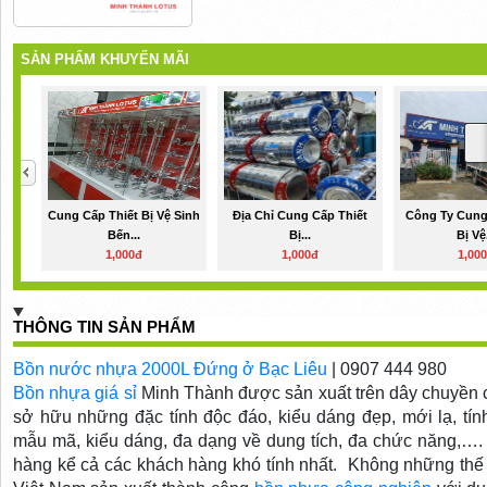
SẢN PHẨM KHUYẾN MÃI
Cung Cấp Thiết Bị Vệ Sinh
Địa Chỉ Cung Cấp Thiết
Công Ty Cung
Bến...
Bị...
Bị Vệ.
1,000đ
1,000đ
1,00
THÔNG TIN SẢN PHẨM
Bồn nước nhựa 2000L Đứng ở Bạc Liêu
| 0907 444 980
Bồn nhựa giá sỉ
Minh Thành được sản xuất trên dây chuyền 
sở hữu những đặc tính độc đáo, kiểu dáng đẹp, mới lạ, tí
mẫu mã, kiểu dáng, đa dạng về dung tích, đa chức năng,…
hàng kể cả các khách hàng khó tính nhất. Không những thế M