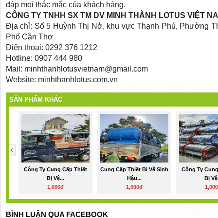
đáp mọi thắc mắc của khách hàng.
CÔNG TY TNHH SX TM DV MINH THÀNH LOTUS VIỆT N
Địa chỉ: Số 5 Huỳnh Thị Nở, khu vực Thạnh Phú, Phường 
Phố Cần Thơ
Điện thoại: 0292 376 1212
Hotline: 0907 444 980
Mail: minhthanhlotusvietnam@gmail.com
Website: minhthanhlotus.com.vn
SẢN PHẨM KHÁC
Công Ty Cung Cấp Thiết
Cung Cấp Thiết Bị Vệ Sinh
Công Ty Cung
Bị Vệ...
Hậu...
Bị Vệ.
1,000đ
1,000đ
1,00
BÌNH LUẬN QUA FACEBOOK