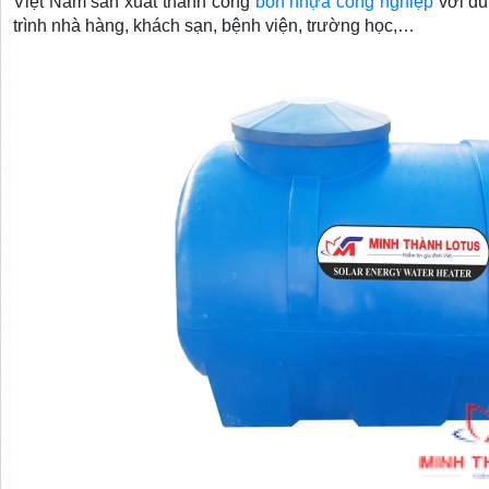
Việt Nam sản xuất thành công
bồn nhựa công nghiệp
với du
trình nhà hàng, khách sạn, bệnh viện, trường học,…