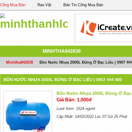
Cổng Mua Bán
Rao Vặt
Bản Tin Cổng Mua Bán
MINHTHA842838
Minhtha842838
/
Bồn Nước Nhựa 2000L Đứng Ở Bạc Liêu | 0907 444
BỒN NƯỚC NHỰA 2000L ĐỨNG Ở BẠC LIÊU | 0907 444 980
Bồn Nước Nhựa 2000L Đứng Ở Bạc L
Giá Bán: 1,000đ
Lượt Xem: 1524 người
Cập Nhật: 14/02/2022 Lúc 07 Gờ 25 Phút