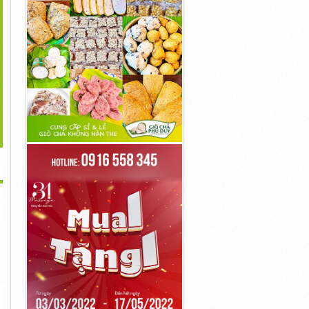
>
ương Pháp Quản Lý
Cách Kiếm Tiền Tỷ Từ
Kinh Nghiệm Chơi Liêng
Vốn Cược...
Bắn Cá...
Thắng 99%...
1,234đ
1,234đ
1,234đ