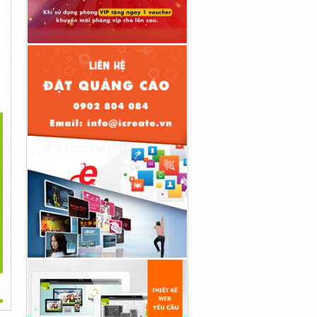
>
ương Pháp Quản Lý
Cách Kiếm Tiền Tỷ Từ
Kinh Nghiệm Chơi Liêng
Vốn Cược...
Bắn Cá...
Thắng 99%...
1,234đ
1,234đ
1,234đ