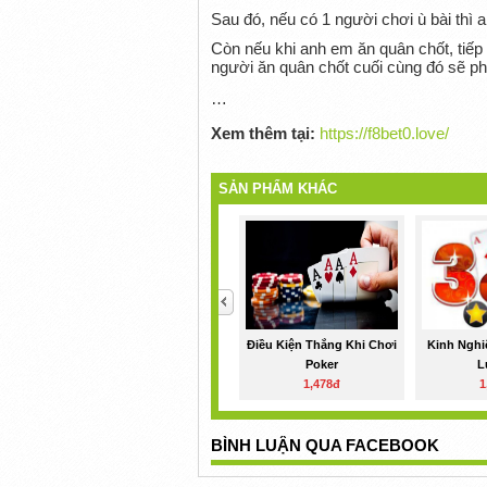
Sau đó, nếu có 1 người chơi ù bài thì 
Còn nếu khi anh em ăn quân chốt, tiếp 
người ăn quân chốt cuối cùng đó sẽ ph
…
Xem thêm tại:
https://f8bet0.love/
SẢN PHẨM KHÁC
<
Điều Kiện Thắng Khi Chơi
Kinh Nghi
Poker
L
1,478đ
1
BÌNH LUẬN QUA FACEBOOK