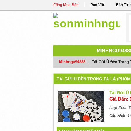
Cổng Mua Bán
Rao Vặt
Bản Tin
MINHNGU9488
Minhngu94888
/
Tái Gửi Ù Đền Trong 
TÁI GỬI Ù ĐỀN TRONG TÁ LẢ (PHỎM)
Tái Gửi Ù
Giá Bán: 
Lượt Xem: 6
Cập Nhật: 1