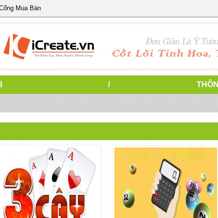
 Cổng Mua Bán
8
/
THÔN