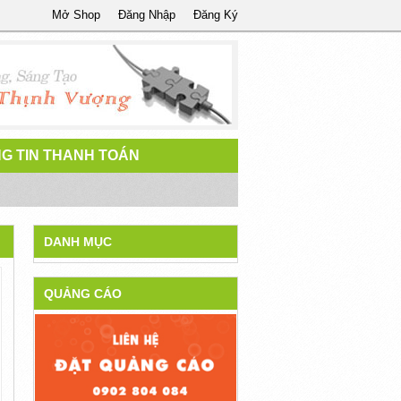
Mở Shop
Đăng Nhập
Đăng Ký
G TIN THANH TOÁN
DANH MỤC
QUẢNG CÁO