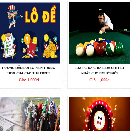
HƯỚNG DẪN SOI LÔ XIÊN TRÚNG
LUẬT CHƠI CHƠI BIDA CHI TIẾT
100% CỦA CAO THỦ F8BET
NHẤT CHO NGƯỜI MỚI
Giá: 1,000đ
Giá: 1,000đ