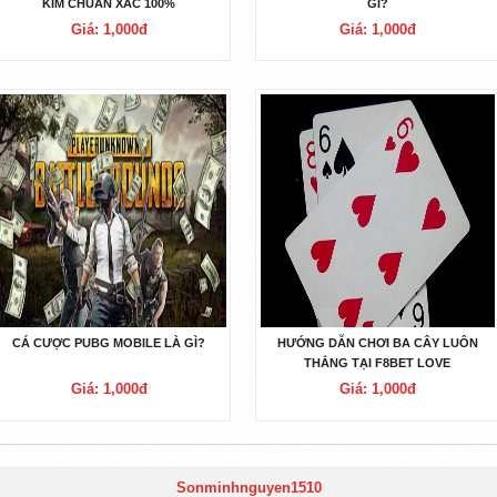
KIM CHUẨN XÁC 100%
GÌ?
Giá: 1,000đ
Giá: 1,000đ
CÁ CƯỢC PUBG MOBILE LÀ GÌ?
HƯỚNG DẪN CHƠI BA CÂY LUÔN
THẮNG TẠI F8BET LOVE
Giá: 1,000đ
Giá: 1,000đ
Sonminhnguyen1510