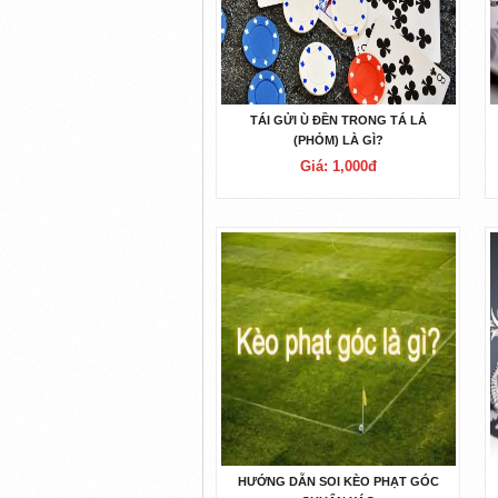
TÁI GỬI Ù ĐỀN TRONG TÁ LẢ
(PHỎM) LÀ GÌ?
Giá: 1,000đ
HƯỚNG DẪN SOI KÈO PHẠT GÓC