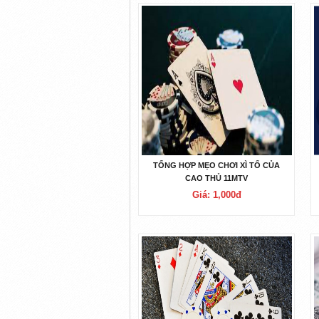
TỔNG HỢP MẸO CHƠI XÌ TỐ CỦA
CAO THỦ 11MTV
Giá: 1,000đ