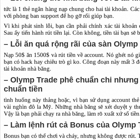
tức là 1 thẻ ngân hàng nạp chung cho hai tài khoản. Các 
với phòng ban support để họ gỡ rối giúp bạn.
Vì khi phát sinh lỗi, bạn cần phải chính xác tài khoản
Sau ấy tiến hành rút tiền lại. Còn không, tiền tài bạn sẽ 
– Lỗi ăn quá rộng rãi của sàn Olymp
Nạp 50$ ăn 1500$ và rút tiền về account. Nó ghét nó gi
bạn có hack hay chiêu trò gì ko. Công đoạn này mất 3 đ
tài khoản nhà băng.
– Olymp Trade phê chuẩn chi nhưng
chuẩn tiền
tình huống này thảng hoặc, vì bạn sử dụng account thẻ
vài nghìn đô la Mỹ. Những nhà băng sẽ xét duyệt y t
Vậy là bạn phải chạy ra nhà băng, làm rõ xuất xứ số tiền
– Làm lệnh rút cả Bonus của Olymp 
Bonus bạn có thể chơi và cháy, nhưng không được rút. 