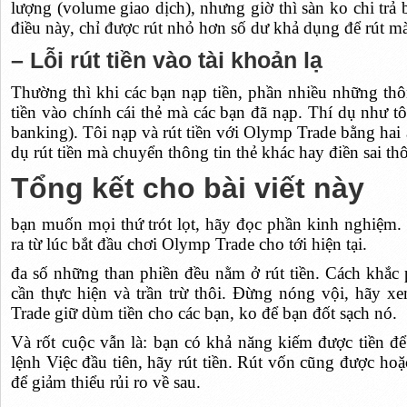
lượng (volume giao dịch), nhưng giờ thì sàn ko chi trả b
điều này, chỉ được rút nhỏ hơn số dư khả dụng để rút mà
– Lỗi rút tiền vào tài khoản lạ
Thường thì khi các bạn nạp tiền, phần nhiều những thôn
tiền vào chính cái thẻ mà các bạn đã nạp. Thí dụ như t
banking). Tôi nạp và rút tiền với Olymp Trade bằng ha
dụ rút tiền mà chuyển thông tin thẻ khác hay điền sai thôn
Tổng kết cho bài viết này
bạn muốn mọi thứ trót lọt, hãy đọc phần kinh nghiệm. Ấ
ra từ lúc bắt đầu chơi Olymp Trade cho tới hiện tại.
đa số những than phiền đều nằm ở rút tiền. Cách khắc p
cần thực hiện và trần trừ thôi. Đừng nóng vội, hãy 
Trade giữ dùm tiền cho các bạn, ko để bạn đốt sạch nó.
Và rốt cuộc vẫn là: bạn có khả năng kiếm được tiền đ
lệnh Việc đầu tiên, hãy rút tiền. Rút vốn cũng được ho
để giảm thiểu rủi ro về sau.