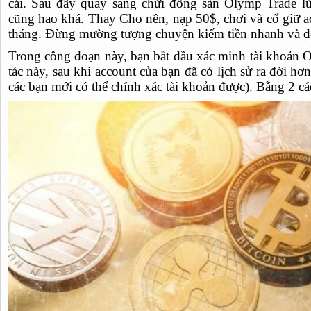
cái. Sau đấy quay sang chửi đổng sàn Olymp Trade lừ
cũng hao khá. Thay Cho nên, nạp 50$, chơi và cố giữ a
tháng. Đừng mường tượng chuyện kiếm tiền nhanh và d
Trong công đoạn này, bạn bắt đầu xác minh tài khoản O
tác này, sau khi account của bạn đã có lịch sử ra đời hơ
các bạn mới có thể chính xác tài khoản được). Bằng 2 cá