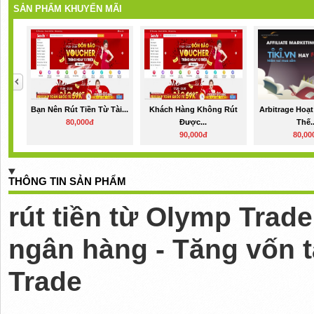
SẢN PHẨM KHUYẾN MÃI
Bạn Nên Rút Tiền Từ Tài...
Khách Hàng Không Rút
Arbitrage Hoạ
80,000đ
Được...
Thế..
90,000đ
80,00
THÔNG TIN SẢN PHẨM
rút tiền từ Olymp Trade
ngân hàng - Tăng vốn 
Trade