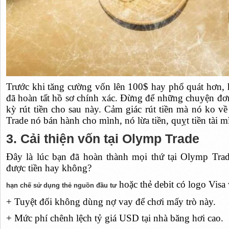
Trước khi tăng cường vốn lên 100$ hay phổ quát hơn, 
đã hoàn tất hồ sơ chính xác. Đừng để những chuyện đơ
kỳ rút tiền cho sau này. Cảm giác rút tiền mà nó ko
Trade nó bán hành cho mình, nó lừa tiền, quỵt tiền tài m
3. Cải thiện vốn tại Olymp Trade
Đây là lúc bạn đã hoàn thành mọi thứ tại Olymp Tra
được tiền hay không?
hoặc thẻ debit có logo Visa
hạn chế sử dụng thẻ nguồn đầu tư
+ Tuyệt đối không dùng nợ vay để chơi mấy trò này.
+ Mức phí chênh lệch tỷ giá USD tại nhà băng hơi cao.