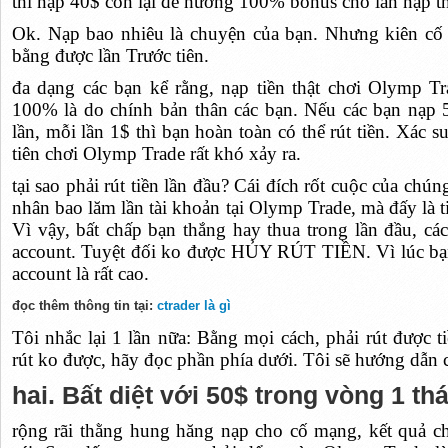
thì nạp 40$ còn lại để hưởng 100% bonus cho lần nạp t
Ok. Nạp bao nhiêu là chuyện của bạn. Nhưng kiên cố cá
bằng được lần Trước tiên.
đa dạng các bạn kể rằng, nạp tiền thật chơi Olymp Tr
100% là do chính bản thân các bạn. Nếu các bạn nạp 5
lần, mỗi lần 1$ thì bạn hoàn toàn có thể rút tiền. Xác s
tiên chơi Olymp Trade rất khó xảy ra.
tại sao phải rút tiền lần đầu? Cái đích rốt cuộc của chú
nhân bao lăm lần tài khoản tại Olymp Trade, mà đấy là 
Vì vậy, bất chấp bạn thắng hay thua trong lần đầu, các
account. Tuyệt đối ko được HỦY RÚT TIỀN. Vì lúc bạ
account là rất cao.
đọc thêm thông tin tại:
ctrader là gì
Tôi nhắc lại 1 lần nữa: Bằng mọi cách, phải rút được t
rút ko được, hãy đọc phần phía dưới. Tôi sẽ hướng dẫn 
hai. Bất diệt với 50$ trong vòng 1 th
rộng rãi thằng hung hăng nạp cho cố mạng, kết quả ch