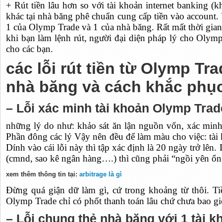
+ Rút tiền lâu hơn so với tài khoản internet banking (kh
khác tại nhà băng phê chuẩn cung cấp tiền vào account. 
1 của Olymp Trade và 1 của nhà băng. Rất mất thời gian).
khi bạn làm lệnh rút, người đại diện pháp lý cho Olymp
cho các bạn.
các lỗi rút tiền từ Olymp Tr
nhà băng và cách khắc phục
– Lỗi xác minh tài khoản Olymp Trad
những lý do như: khảo sát ăn lận nguồn vốn, xác minh 
Phần đông các lý Vậy nên đều để làm màu cho việc: tài
Dính vào cái lỗi này thì tập xác định là 20 ngày trở lên.
(cmnd, sao kê ngân hàng….) thì cũng phải “ngồi yên ổn
xem thêm thông tin tại:
arbitrage là gì
Đừng quá giận dữ làm gì, cứ trong khoảng từ thôi. T
Olymp Trade chỉ có phốt thanh toán lâu chứ chưa bao gi
– Lỗi chung thẻ nhà băng với 1 tài 