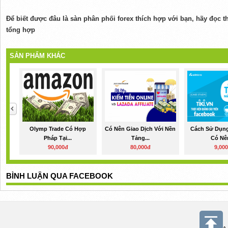
Để biết được đâu là sàn phân phối forex thích hợp với bạn, hãy đọc t
tổng hợp
SẢN PHẨM KHÁC
Olymp Trade Có Hợp
Có Nên Giao Dịch Với Nền
Cách Sử Dụng
Pháp Tại...
Tảng...
Có Nên
90,000đ
80,000đ
9,00
BÌNH LUẬN QUA FACEBOOK