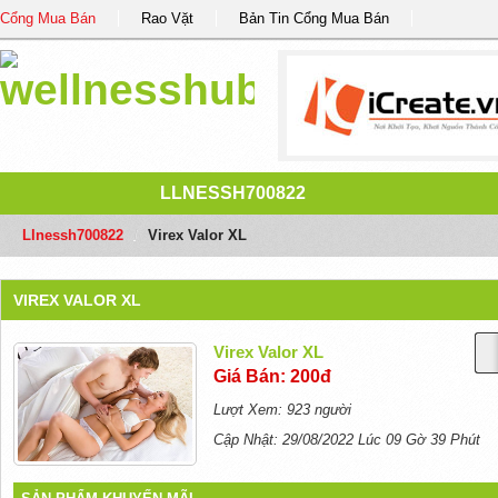
Cổng Mua Bán
Rao Vặt
Bản Tin Cổng Mua Bán
LLNESSH700822
Llnessh700822
/
Virex Valor XL
VIREX VALOR XL
Virex Valor XL
Giá Bán: 200đ
Lượt Xem: 923 người
Cập Nhật: 29/08/2022 Lúc 09 Gờ 39 Phút