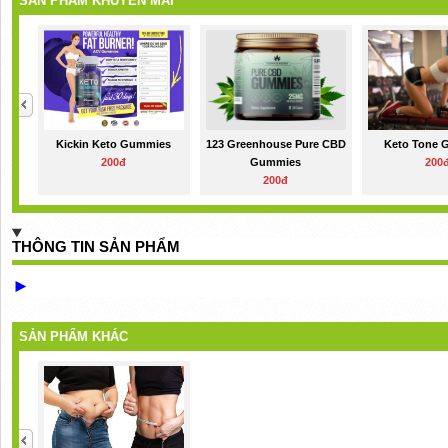
SẢN PHẨM KHUYẾN MÃI
Kickin Keto Gummies
123 Greenhouse Pure CBD
Keto Tone 
200đ
Gummies
200
200đ
THÔNG TIN SẢN PHẨM
►
SẢN PHẨM KHÁC