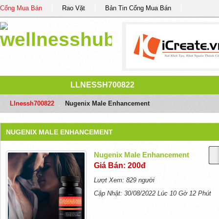
Cổng Mua Bán
Rao Vặt
Bản Tin Cổng Mua Bán
LLNESSH700822
Llnessh700822
/
Nugenix Male Enhancement
NUGENIX MALE ENHANCEMENT
Nugenix Male Enhancement
Giá Bán: 200đ
Lượt Xem: 829 người
Cập Nhật: 30/08/2022 Lúc 10 Gờ 12 Phút