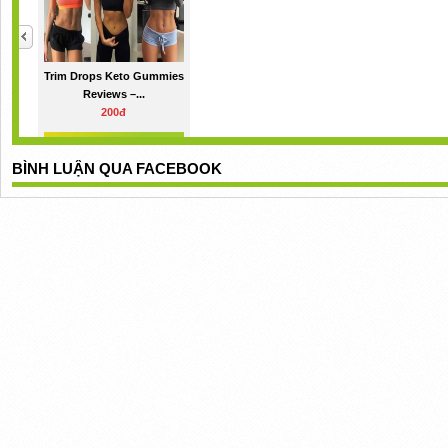
Trim Drops Keto Gummies
Reviews –...
200đ
BÌNH LUẬN QUA FACEBOOK
Green Otter CBD
Gummies
200đ
Lean Belly 3X
500đ