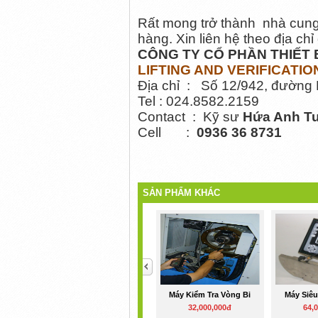
Rất mong trở thành nhà cung
hàng. Xin liên hệ theo địa c
CÔNG TY CỔ PHẦN THIẾT 
LIFTING AND VERIFICATI
Địa chỉ : Số 12/942, đường
Tel : 024.8582.2159
Contact : Kỹ sư
Hứa Anh T
Cell :
0936 36 8731
SẢN PHẨM KHÁC
<
Máy Kiểm Tra Vòng Bi
Máy Siê
32,000,000đ
64,