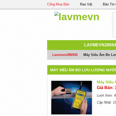
Cổng Mua Bán
Rao Vặt
Bản Tin
LAVMEVN2869
Lavmevn286942
/
Máy Siêu Âm Đo L
MÁY SIÊU ÂM ĐO LƯU LƯỢNG NƯỚ
Máy Siêu
Giá Bán: 
Lượt Xem: 4
Cập Nhật: 1