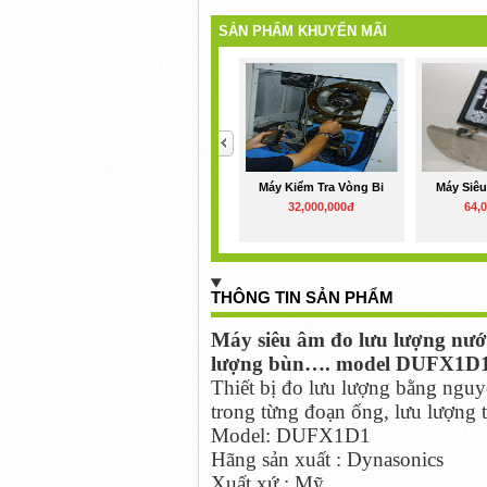
SẢN PHẨM KHUYẾN MÃI
<
Máy Kiểm Tra Vòng Bi
Máy Siê
32,000,000đ
64,
THÔNG TIN SẢN PHẨM
Máy siêu âm đo lưu lượng nướ
lượng bùn…. model DUFX1D
Thiết bị đo lưu lượng bằng nguyê
trong từng đoạn ống, lưu lượng t
Model: DUFX1D1
Hãng sản xuất : Dynasonics
Xuất xứ : Mỹ