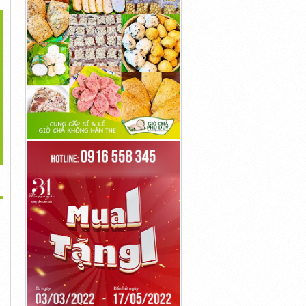
>
ết Bị Đo Lực Căng Dây
Máy Siêu Âm Mối Hàn
Máy Đo Lực Kéo Nén Vạn
Co...
Model DFX615
Năng
42,000,000đ
64,000,000đ
150,000,000đ