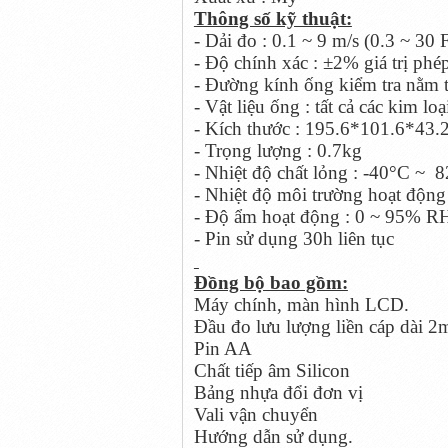
Thông số kỹ thuật:
- Dải đo : 0.1 ~ 9 m/s (0.3 ~ 30
- Độ chính xác : ±2% giá trị phé
- Đường kính ống kiểm tra nằm 
- Vật liệu ống : tất cả các kim lo
- Kích thước : 195.6*101.6*43
- Trọng lượng : 0.7kg
- Nhiệt độ chất lỏng : -40°C ~
8
- Nhiệt độ môi trường hoạt độn
- Độ ẩm hoạt động : 0 ~ 95% R
- Pin sử dụng 30h liên tục
Đồng bộ bao gồm:
Máy chính, màn hình LCD.
1.
Đầu đo lưu lượng liền cáp dài 2
2.
Pin AA
3.
Chất tiếp âm Silicon
4.
Bảng nhựa đổi đơn vị
5.
Vali vận chuyển
6.
Hướng dẫn sử dụng.
7.