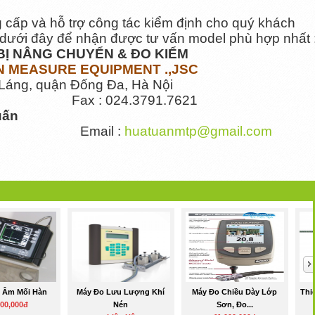
 cấp và hỗ trợ công tác kiểm định cho quý khách
hỉ dưới đây để nhận được tư vấn model phù hợp nhất 
BỊ NÂNG CHUYỂN & ĐO KIỂM
ON MEASURE EQUIPMENT .,JSC
 Láng, quận Đống Đa, Hà Nội
Fax : 024.3791.7621
uấn
Email :
huatuanmtp@gmail.com
u Âm Mối Hàn
Máy Đo Lưu Lượng Khí
Máy Đo Chiều Dày Lớp
Thi
000,000đ
Nén
Sơn, Đo...