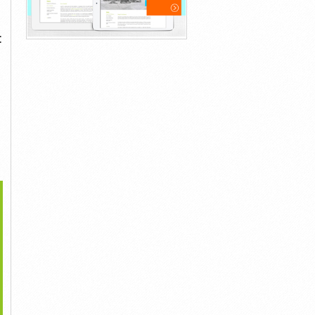
:
>
ết Bị Đo Lực Căng Dây
Máy Siêu Âm Mối Hàn
Máy Đo Lực Kéo Nén Vạn
Co...
Model DFX615
Năng