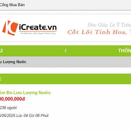
 Cổng Mua Bán
42
/
THÔN
ưu Lượng Nước
C
 Âm Đo Lưu Lượng Nước
30,000,000đ
238 người
5/05/2025 Lúc 04 Gờ 08 Phút