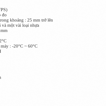
 FPS)
p đo
trong khoảng : 25 mm trở lên
ại và một vài loại nhựa
.2mm
2°C
g máy : -20°C ~ 60°C
H
m