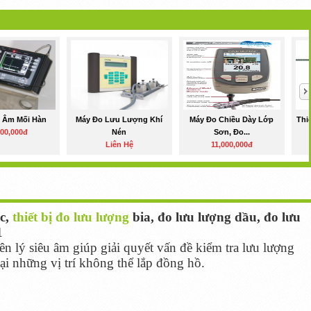
u Âm Mối Hàn
Máy Đo Lưu Lượng Khí
Máy Đo Chiều Dày Lớp
Thi
000,000đ
Nén
Sơn, Đo...
Liên Hệ
11,000,000đ
c,
thiết bị đo lưu lượng
bia, đo lưu lượng dầu, đo lưu
1
n lý siêu âm giúp giải quyết vấn đề kiểm tra lưu lượng
ại những vị trí không thể lắp đồng hồ.