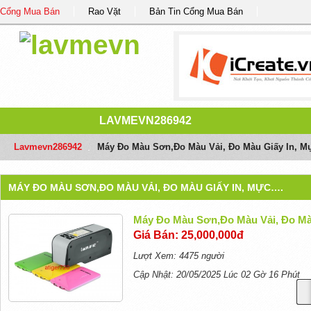
Cổng Mua Bán
Rao Vặt
Bản Tin Cổng Mua Bán
LAVMEVN286942
Lavmevn286942
/
Máy Đo Màu Sơn,đo Màu Vải, Đo Màu Giấy In, M
MÁY ĐO MÀU SƠN,ĐO MÀU VẢI, ĐO MÀU GIẤY IN, MỰC….
Máy Đo Màu Sơn,đo Màu Vải, Đo Mà
Giá Bán: 25,000,000đ
Lượt Xem: 4475 người
Cập Nhật: 20/05/2025 Lúc 02 Gờ 16 Phút