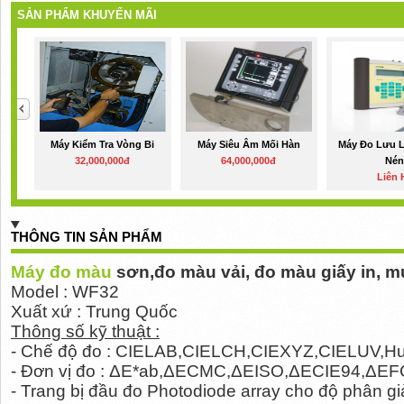
SẢN PHẨM KHUYẾN MÃI
Máy Kiểm Tra Vòng Bi
Máy Siêu Âm Mối Hàn
Máy Đo Lưu 
32,000,000đ
64,000,000đ
Né
Liên 
THÔNG TIN SẢN PHẨM
Máy đo màu
sơn,đo màu vải, đo màu giấy in, 
Model : WF32
Xuất xứ : Trung Quốc
Thông số kỹ thuật :
- Chế độ đo : CIELAB,CIELCH,CIEXYZ,CIELUV,H
- Đơn vị đo : ΔE*ab,ΔECMC,ΔEISO,ΔECIE94,ΔE
- Trang bị đầu đo Photodiode array cho độ phân giả