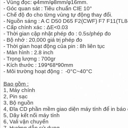
- Vùng đọc: φ4mm/φ8mm/φ16mm.
- Góc quan sát : Tiêu chuẩn CIE 10°
- Chế độ đo cho từng vùng tự động thay đổi.
- Nguồn sáng : A C D50 D65 F2(CWF) F7 F11(TL8
- Cấp chính xác : ΔE<0.03
- Thời gian cập nhật phép đo : 0.5s/phép đo
- Bộ nhớ : 20,000 giá trị phép đo
- Thời gian hoạt động của pin : 8h liên tục
- Màn hình : 2.8 inch
- Trọng lượng : 700gr
- Kích thước : 199*68*90mm
- Môi trường hoạt động :
-0°C~40°C
Bao gồm :
1, Máy chính
2, Pin sạc
3, Bộ nguồn
4, Đĩa CD phần mềm giao diện máy tính để in báo
5, Dây kết nối máy tính
6, Vali vận chuyển
7, Hướng dẫn sử dụng