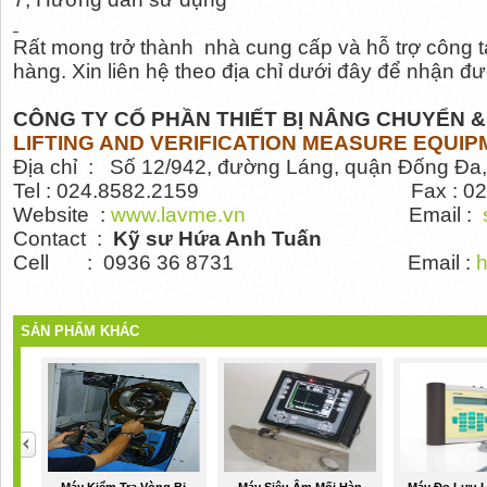
Rất mong trở thành nhà cung cấp và hỗ trợ công 
hàng. Xin liên hệ theo địa chỉ dưới đây để nhận đ
CÔNG TY CỔ PHẦN THIẾT BỊ NÂNG CHUYỂN &
LIFTING AND VERIFICATION MEASURE EQUIP
Địa chỉ : Số 12/942, đường Láng, quận Đống Đa,
Tel : 024.8582.2159
Fax : 0
Website :
www.lavme.vn
Email :
Contact :
Kỹ sư
Hứa Anh Tuấn
Cell :
0936 36 8731
Email :
SẢN PHẨM KHÁC