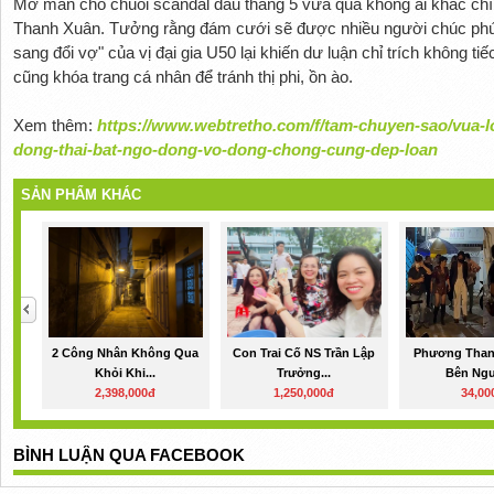
Mở màn cho chuỗi scandal đầu tháng 5 vừa qua không ai khác chín
Thanh Xuân. Tưởng rằng đám cưới sẽ được nhiều người chúc phúc
sang đổi vợ" của vị đại gia U50 lại khiến dư luận chỉ trích không ti
cũng khóa trang cá nhân để tránh thị phi, ồn ào.
Xem thêm:
https://www.webtretho.com/f/tam-chuyen-sao/vua-lo
dong-thai-bat-ngo-dong-vo-dong-chong-cung-dep-loan
SẢN PHẨM KHÁC
2 Công Nhân Không Qua
Con Trai Cố NS Trần Lập
Phương Than
Khỏi Khi...
Trưởng...
Bên Ngư
2,398,000đ
1,250,000đ
34,00
BÌNH LUẬN QUA FACEBOOK