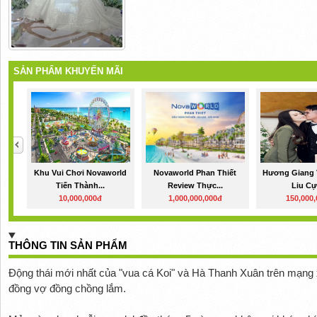
SẢN PHẨM KHUYẾN MÃI
Khu Vui Chơi Novaworld
Novaworld Phan Thiết
Hương Giang 
Tiến Thành...
Review Thực...
Liu Cự
10,000,000đ
1,000,000,000đ
150,000
THÔNG TIN SẢN PHẨM
Động thái mới nhất của "vua cá Koi" và Hà Thanh Xuân trên mạng x
đồng vợ đồng chồng lắm.