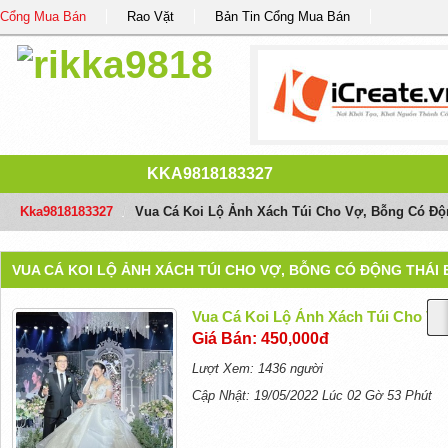
Cổng Mua Bán
Rao Vặt
Bản Tin Cổng Mua Bán
KKA9818183327
Kka9818183327
/
Vua Cá Koi Lộ Ảnh Xách Túi Cho Vợ, Bỗng Có Độ
VUA CÁ KOI LỘ ẢNH XÁCH TÚI CHO VỢ, BỖNG CÓ ĐỘNG THÁI
Vua Cá Koi Lộ Ảnh Xách Túi Cho Vợ
Giá Bán: 450,000đ
Lượt Xem: 1436 người
Cập Nhật: 19/05/2022 Lúc 02 Gờ 53 Phút