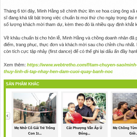
Tháng 6 tới đây, Minh Hằng sẽ chính thức lên xe hoa cùng ông xã đ
sĩ đang khá tất bật trong việc chuẩn bị mọi thứ cho ngày trọng đại
số lượng khách mời tham dự, kèm theo đó là nhiều quy định khắt 
Về khâu chuẩn bị cho hôn lễ, Minh Hằng và chồng doanh nhân đã ph
điểm, trang phục, thực đơn và khách mời sau cho chỉnh chu nhất.
còn tích cực tập nhảy (first dance) để có thể ghi lại dấu ấn đầy hạn
Xem thêm:
https://www.webtretho.com/f/tam-chuyen-sao/minh
thuy-linh-di-tap-nhay-hen-dam-cuoi-quay-banh-noc
SẢN PHẨM KHÁC
Mẹ Nhờ Cô Gái Trẻ Trông
Cát Phượng Vẫn Ấp Ủ
Mẹ Chồng Từn
Con 1t...
Đóng...
Giờ..