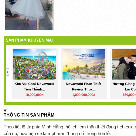
SẢN PHẨM KHUYẾN MÃI
Khu Vui Chơi Novaworld
Novaworld Phan Thiết
Hương Giang 
Tiến Thành...
Review Thực...
Liu Cự
10,000,000đ
1,000,000,000đ
150,000
THÔNG TIN SẢN PHẨM
Theo tiết lộ từ phía Minh Hằng, hội chị em thân thiết đang tích cực
của cô, hứa hẹn sẽ là một màn "bùng nổ" trong hôn lễ.