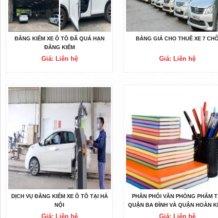
ĐĂNG KIỂM XE Ô TÔ ĐÃ QUÁ HẠN
BẢNG GIÁ CHO THUÊ XE 7 CH
ĐĂNG KIỂM
Giá: Liên hệ
Giá: Liên hệ
DỊCH VỤ ĐĂNG KIỂM XE Ô TÔ TẠI HÀ
PHÂN PHỐI VĂN PHÒNG PHẨM T
NỘI
QUẬN BA ĐÌNH VÀ QUẬN HOÀN K
Giá: Liên hệ
Giá: Liên hệ