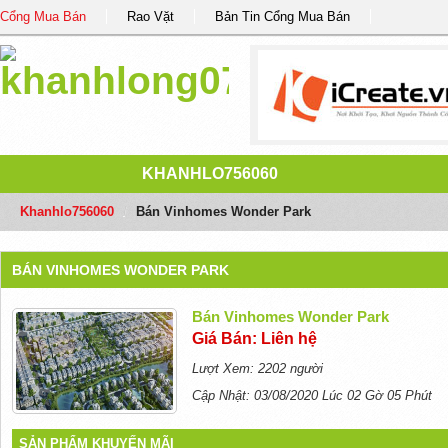
Cổng Mua Bán
Rao Vặt
Bản Tin Cổng Mua Bán
KHANHLO756060
Khanhlo756060
/
Bán Vinhomes Wonder Park
BÁN VINHOMES WONDER PARK
Bán Vinhomes Wonder Park
Giá Bán: Liên hệ
Lượt Xem: 2202 người
Cập Nhật: 03/08/2020 Lúc 02 Gờ 05 Phút
SẢN PHẨM KHUYẾN MÃI