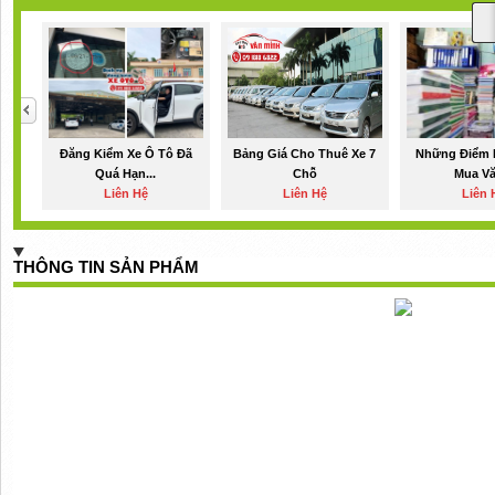
Đăng Kiểm Xe Ô Tô Đã
Bảng Giá Cho Thuê Xe 7
Những Điểm 
Quá Hạn...
Chỗ
Mua Vă
Liên Hệ
Liên Hệ
Liên 
THÔNG TIN SẢN PHẨM