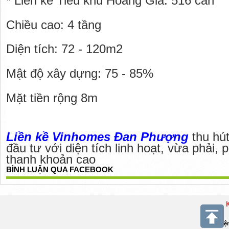
* Liền kề Tiểu khu Hoàng Gia: 516 căn
Chiều cao: 4 tầng
Diện tích: 72 - 120m2
Mật độ xây dựng: 75 - 85%
Mặt tiền rộng 8m
Liền kề Vinhomes Đan Phượng
 thu hú
đầu tư với diện tích linh hoạt, vừa phải, 
thanh khoản cao
BÌNH LUẬN QUA FACEBOOK
Điệ