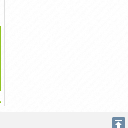
>
i Đeo Bụng Thể Hiện
Hướng Dẫn Phân Biệt Dây
Túi Máy Tính Xách Tay
Sự...
Lưng...
Bằng Da Là...
154,326đ
154,326đ
154,326đ