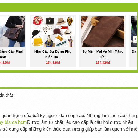
Đẳng Cấp Phái
Nhu Cầu Sử Dụng Phụ
Sự Mềm Mại Và Mịn Màng
Da 
ạnh...
Kiện Da...
Từ...
4,326đ
154,326đ
154,326đ
a thật
và quan trọng của bất kỳ người đàn ông nào. Nhưng làm thế nào chún
ay bìa da hcm
Được làm từ chất liệu cao cấp là câu hỏi được nhiều
y sẽ cung cấp những kiến ​​thức quan trọng giúp bạn làm quen với mộ