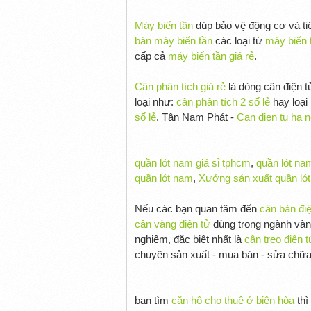
Máy biến tần
dúp bảo vệ động cơ và ti
bán máy biến tần
các loại từ
máy biến 
cấp cả
máy biến tần giá rẻ
.
Cân phân tích giá rẻ
là dòng cân điện 
loại như:
cân phân tích 2 số lẻ
hay loại
số lẻ
. Tân Nam Phát -
Can dien tu ha n
quần lót nam giá sỉ tphcm
,
quần lót na
quần lót nam
,
Xưởng sản xuất quần ló
Nếu các bạn quan tâm đến
cân bàn điệ
cân vàng điện tử
dùng trong ngành và
nghiệm, đặc biệt nhất là
cân treo điện t
chuyên sản xuất - mua bán - sửa ch
bạn tìm
căn hộ cho thuê ở biên hòa
thì