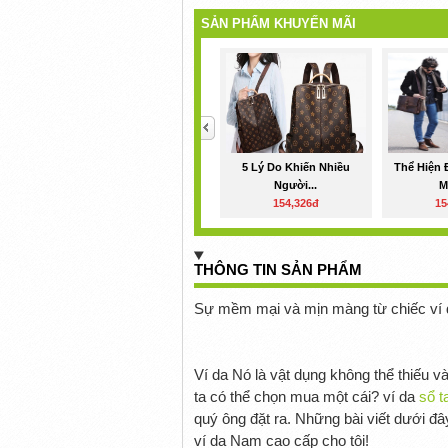
SẢN PHẨM KHUYẾN MÃI
<
5 Lý Do Khiến Nhiều
Thể Hiện 
Người...
M
154,326đ
15
THÔNG TIN SẢN PHẨM
Sự mềm mại và mịn màng từ chiếc ví d
Ví da Nó là vật dụng không thể thiếu 
ta có thể chọn mua một cái? ví da
sổ t
quý ông đặt ra. Những bài viết dưới đâ
ví da Nam cao cấp cho tôi!