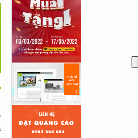
>
Thường Có Nên Dùng
Chọn Mua Giày Da Cá Sấu
Ví Da Là Người Bạn Đồng
Làm Ba Lô...
Cho Dân...
Hành...
154,326đ
154,326đ
154,326đ
g
t