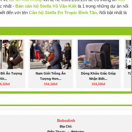
c nhất -
Bán căn hộ Stella Võ Văn Kiệt
là 1 trong những dự án nổi
iết đến với tên
Căn hộ Stella En Tropic Bình Tân
. Nổi bật nhất là
i Đồ Ấn Tượng
Nam Giới Trông Ấn
Dùng Khứu Giác Giúp
Tú
Với...
Tượng Hơn...
Nhận Biết...
4,326đ
154,326đ
154,326đ
Bobodinh
Địa Chỉ:
Điện Thoại:
-
Website: