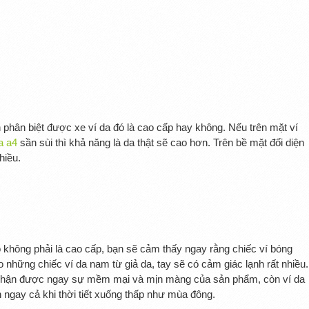
ạn phân biệt được xe ví da đó là cao cấp hay không. Nếu trên mặt ví
a a4
sần sùi thì khả năng là da thật sẽ cao hơn. Trên bề mặt đối diện
hiều.
ó không phải là cao cấp, bạn sẽ cảm thấy ngay rằng chiếc ví bóng
 những chiếc ví da nam từ giả da, tay sẽ có cảm giác lạnh rất nhiều.
m nhận được ngay sự mềm mại và mịn màng của sản phẩm, còn ví da
h ngay cả khi thời tiết xuống thấp như mùa đông.