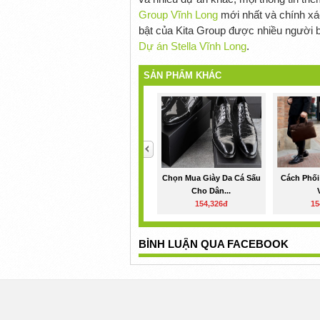
Group Vĩnh Long
mới nhất và chính xá
bật của Kita Group được nhiều người b
Dự án Stella Vĩnh Long
.
SẢN PHẨM KHÁC
<
Chọn Mua Giày Da Cá Sấu
Cách Phố
Cho Dân...
154,326đ
15
BÌNH LUẬN QUA FACEBOOK