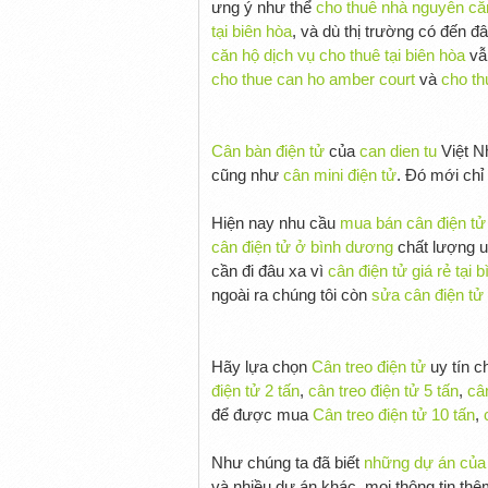
ưng ý như thể
cho thuê nhà nguyên că
tại biên hòa
, và dù thị trường có đến đ
căn hộ dịch vụ cho thuê tại biên hòa
vẫ
cho thue can ho amber court
và
cho th
Cân bàn điện tử
của
can dien tu
Việt N
cũng như
cân mini điện tử
. Đó mới chỉ
Hiện nay nhu cầu
mua bán cân điện tử
cân điện tử ở bình dương
chất lượng u
cần đi đâu xa vì
cân điện tử giá rẻ tại
ngoài ra chúng tôi còn
sửa cân điện tử
Hãy lựa chọn
Cân treo điện tử
uy tín c
điện tử 2 tấn
,
cân treo điện tử 5 tấn
,
cân
để được mua
Cân treo điện tử 10 tấn
,
Như chúng ta đã biết
những dự án của
và nhiều dự án khác, mọi thông tin th