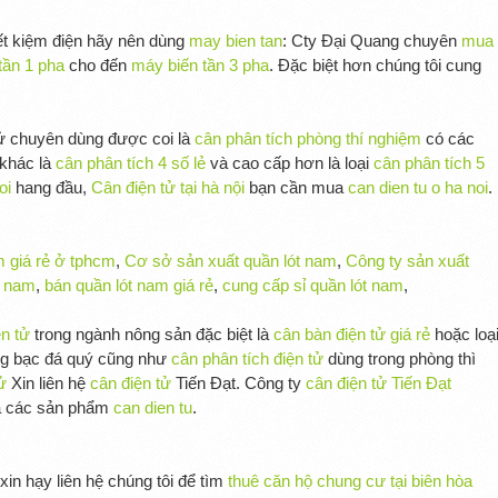
ết kiệm điện hãy nên dùng
may bien tan
: Cty Đại Quang chuyên
mua
tần 1 pha
cho đến
máy biến tần 3 pha
. Đặc biệt hơn chúng tôi cung
tử chuyên dùng được coi là
cân phân tích phòng thí nghiệm
có các
 khác là
cân phân tích 4 số lẻ
và cao cấp hơn là loại
cân phân tích 5
oi
hang đầu,
Cân điện tử tại hà nội
bạn cần mua
can dien tu o ha noi
.
m giá rẻ ở tphcm
,
Cơ sở sản xuất quần lót nam
,
Công ty sản xuất
t nam
,
bán quần lót nam giá rẻ
,
cung cấp sỉ quần lót nam
,
n tử
trong ngành nông sản đặc biệt là
cân bàn điện tử giá rẻ
hoặc loạ
ng bạc đá quý cũng như
cân phân tích điện tử
dùng trong phòng thì
ử
Xin liên hệ
cân điện tử
Tiến Đạt. Công ty
cân điện tử Tiến Đạt
ữa các sản phẩm
can dien tu
.
 xin hạy liên hệ chúng tôi để tìm
thuê căn hộ chung cư tại biên hòa