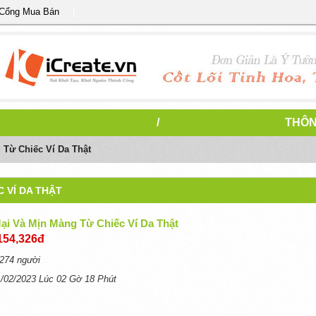
 Cổng Mua Bán
/
THÔN
Từ Chiếc Ví Da Thật
 VÍ DA THẬT
i Và Mịn Màng Từ Chiếc Ví Da Thật
154,326đ
274 người
1/02/2023 Lúc 02 Gờ 18 Phút