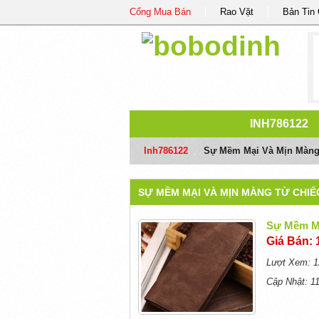
Cổng Mua Bán
Rao Vặt
Bản Tin
INH786122
Inh786122
/
Sự Mềm Mại Và Mịn Màng 
SỰ MỀM MẠI VÀ MỊN MÀNG TỪ CHIẾC
Sự Mềm Mạ
Giá Bán: 
Lượt Xem: 1
Cập Nhật: 1