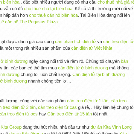
n biên hòa
. đặc biệt nhiều người đang có nhu cầu
cho thuê nhà giá r
âu vẫn có đủ
cho thuê nhà tại biên hòa
. Kể cả là thị trường mới nổi vể
n hấp dẩn hơn
cho thuê căn hộ biên hòa
. Tại Biên Hòa đang nổi lên
uê căn hộ The Pegasus Plaza
.
hật được dánh giá cao cùng
cân phân tích điện tử
và
cân treo điện tử
 là một trong rất nhiều sản phẩm của
cân điện tử Việt Nhật
 ở bình dương
ngày càng nổi trội và rầm rộ. Chúng tôi chuyên
bán
y tín, các bạn có thể tìm mua
cân điện tử ở bình dương
mà không
 bình dương
chúng tôi luôn chất lượng.
Cân điện tử tại bình dương
 ở bình dương
nhanh chóng tiện lợi...
hất lượng, cùng với các sản phẩm
cân treo điện tử 1 tấn
,
cân treo
 treo điện tử 3 tấn
,
cân treo điện tử cas
giá rẻ, . Hãy liên hệ chúng tô
cân treo điện tử ocs
hay
Cân treo điện tử 15 tấn
tốt nhất.
 Kita Group
đang thu hút nhiều nhà đầu tư như
dự án Kita Vĩnh Long
êm về
dự án Kita Group
xin liệ hệ 0901.265.199 để có thông tin
Kita