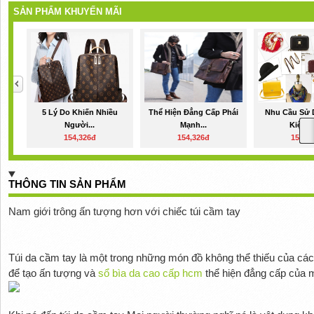
SẢN PHẨM KHUYẾN MÃI
5 Lý Do Khiến Nhiều
Thể Hiện Đẳng Cấp Phái
Nhu Cầu Sử 
Người...
Mạnh...
Kiện Da
154,326đ
154,326đ
154,3
THÔNG TIN SẢN PHẨM
Nam giới trông ấn tượng hơn với chiếc túi cầm tay
Túi da cầm tay là một trong những món đồ không thể thiếu của cá
để tạo ấn tượng và
sổ bìa da cao cấp hcm
thể hiện đẳng cấp của 