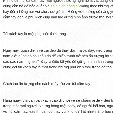
Khi nó đến túi da cầm tay Mọi người thường nghĩ nó là vật dụng kh
cũng cần nó để bảo quản và
sổ bìa da còng a6
mang theo những vật
hay đến những nơi vui chơi. sự giải trí. Riêng với những cô nàng yêu
cầm tay còn là phụ kiện giúp bạn tạo dựng hình ảnh trước mọi ngườ
Túi xách tay là một phụ kiện thời trang
Ngày nay, quan điểm về cái đẹp đã thay đổi. Trước đây, việc trang
nam giới cũng có nhu cầu đó để khiến mình trở nên ấn tượng hơn tr
các sao nam, nghệ sĩ. Đây là điều tất yếu để giữ gìn hình ảnh tro
cũng coi túi xách tay là một trong những phụ kiện thời trang để tạ
Cách tạo ấn tượng cho cánh mày râu với túi cầm tay
Hàng ngày, chỉ cần bạn xách cặp đi chơi về sẽ chẳng ai để ý đến 
trong mắt mọi người. Nhưng bỗng một ngày, có người hỏi bạn, ngư
với túi cầm tay, vậy thì bạn có thấy vui không? Tất nhiên là tự hào