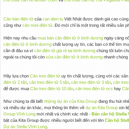
Cân bàn điện tử
của
can dien tu
Việt Nhật được dánh giá cao cùn
cũng như
cân mini điện tử
. Đó mới chỉ là một trong rất nhiều sản
Hiện nay nhu cầu
mua bán cân điện tử ở bình dương
ngày càng nổi
cân điện tử ở bình dương
chất lượng uy tín, các bạn có thể tìm m
cần đi đâu xa vì
cân điện tử giá rẻ tại bình dương
chúng tôi luôn ch
ngoài ra chúng tôi còn
sửa cân điện tử ở bình dương
nhanh chóng ti
Hãy lựa chọn
Cân treo điện tử
uy tín chất lượng, cùng với các sả
điện tử 2 tấn
,
cân treo điện tử 5 tấn
,
cân treo điện tử 3 tấn
,
cân treo
để được mua
Cân treo điện tử 10 tấn
,
cân treo điện tử ocs
hay
Cân
Như chúng ta đã biết
những dự án của Kita Group
đang thu hút nh
và nhiều dự án khác, mọi thông tin thêm về
dự án Kita Group
xin l
Group Vĩnh Long
mới nhất và chính xác nhất -
Bán căn hộ Stella 
bật của Kita Group được nhiều người biết đến với tên
Căn hộ Stel
Dự án Stella Vĩnh Long
.