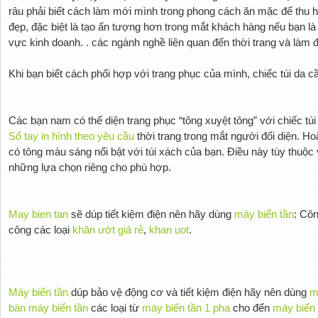
râu phải biết cách làm mới mình trong phong cách ăn mặc để thu h
đẹp, đặc biệt là tạo ấn tượng hơn trong mắt khách hàng nếu bạn là 
vực kinh doanh. . các ngành nghề liên quan đến thời trang và làm 
Khi bạn biết cách phối hợp với trang phục của mình, chiếc túi da c
Các bạn nam có thể diện trang phục “tông xuyệt tông” với chiếc túi
Sổ tay in hình theo yêu cầu
thời trang trong mắt người đối diện. H
có tông màu sáng nổi bật với túi xách của bạn. Điều này tùy thuộc
những lựa chọn riêng cho phù hợp.
May bien tan
sẽ dúp tiết kiệm điện nên hãy dùng
máy biến tần
: Cô
công các loại
khăn ướt giá rẻ
,
khan uot
.
Máy biến tần
dúp bảo vệ động cơ và tiết kiệm điện hãy nên dùng
m
bán máy biến tần
các loại từ
máy biến tần 1 pha
cho đến
máy biến 