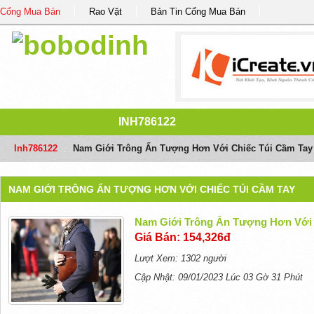
Cổng Mua Bán
Rao Vặt
Bản Tin Cổng Mua Bán
INH786122
Inh786122
/
Nam Giới Trông Ấn Tượng Hơn Với Chiếc Túi Cầm Tay
NAM GIỚI TRÔNG ẤN TƯỢNG HƠN VỚI CHIẾC TÚI CẦM TAY
Nam Giới Trông Ấn Tượng Hơn Với 
Giá Bán: 154,326đ
Lượt Xem: 1302 người
Cập Nhật: 09/01/2023 Lúc 03 Gờ 31 Phút