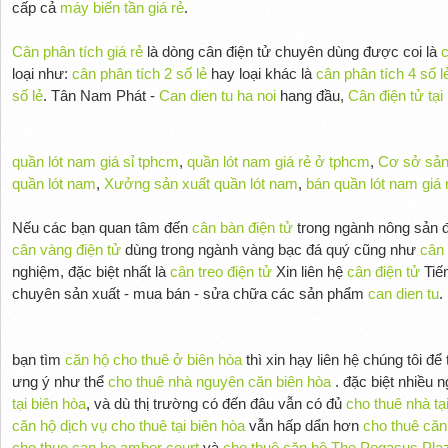
cấp cả
máy biến tần giá rẻ
.
Cân phân tích giá rẻ
là dòng cân điện tử chuyên dùng được coi là
c
loại như:
cân phân tích 2 số lẻ
hay loại khác là
cân phân tích 4 số l
số lẻ
. Tân Nam Phát -
Can dien tu ha noi
hang đầu,
Cân điện tử tại
quần lót nam giá sỉ tphcm
,
quần lót nam giá rẻ ở tphcm
,
Cơ sở sản
quần lót nam
,
Xưởng sản xuất quần lót nam
,
bán quần lót nam giá 
Nếu các bạn quan tâm đến
cân bàn điện tử
trong ngành nông sản đ
cân vàng điện tử
dùng trong ngành vàng bạc đá quý cũng như
cân 
nghiệm, đặc biệt nhất là
cân treo điện tử
Xin liên hệ
cân điện tử
Tiế
chuyên sản xuất - mua bán - sửa chữa các sản phẩm
can dien tu
.
bạn tìm
căn hộ cho thuê ở biên hòa
thì xin hạy liên hệ chúng tôi để
ưng ý như thể
cho thuê nhà nguyên căn biên hòa
. đặc biệt nhiều 
tại biên hòa
, và dù thị trường có đến đâu vẫn có đủ
cho thuê nhà tạ
căn hộ dịch vụ cho thuê tại biên hòa
vẫn hấp dẩn hơn
cho thuê căn
cho thue can ho amber court
và
cho thuê căn hộ The Pegasus Pla