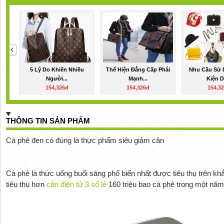
5 Lý Do Khiến Nhiều
Thể Hiện Đẳng Cấp Phái
Nhu Cầu Sử 
Người...
Mạnh...
Kiện Da
154,326đ
154,326đ
154,3
THÔNG TIN SẢN PHẨM
Cà phê đen có đúng là thực phẩm siêu giảm cân
Cà phê là thức uống buổi sáng phổ biến nhất được tiêu thụ trên khắ
tiêu thụ hơn
cân điện tử 3 số lẻ
160 triệu bao cà phê trong một năm