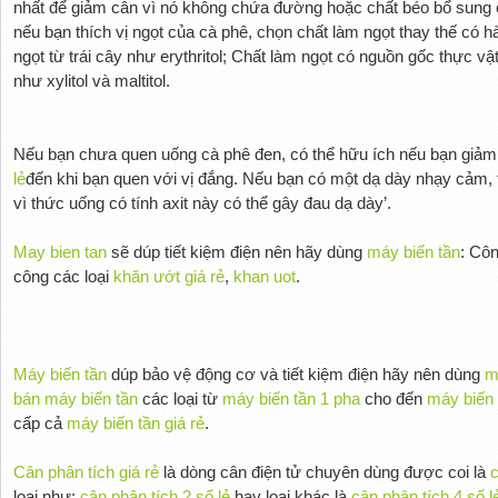
nhất để giảm cân vì nó không chứa đường hoặc chất béo bổ sung c
nếu bạn thích vị ngọt của cà phê, chọn chất làm ngọt thay thế có 
ngọt từ trái cây như erythritol; Chất làm ngọt có nguồn gốc thực 
như xylitol và maltitol.
Nếu bạn chưa quen uống cà phê đen, có thể hữu ích nếu bạn giảm
lẻ
đến khi bạn quen với vị đắng. Nếu bạn có một dạ dày nhạy cảm, 
vì thức uống có tính axit này có thể gây đau dạ dày’.
May bien tan
sẽ dúp tiết kiệm điện nên hãy dùng
máy biến tần
: Cô
công các loại
khăn ướt giá rẻ
,
khan uot
.
Máy biến tần
dúp bảo vệ động cơ và tiết kiệm điện hãy nên dùng
m
bán máy biến tần
các loại từ
máy biến tần 1 pha
cho đến
máy biến 
cấp cả
máy biến tần giá rẻ
.
Cân phân tích giá rẻ
là dòng cân điện tử chuyên dùng được coi là
c
loại như:
cân phân tích 2 số lẻ
hay loại khác là
cân phân tích 4 số l