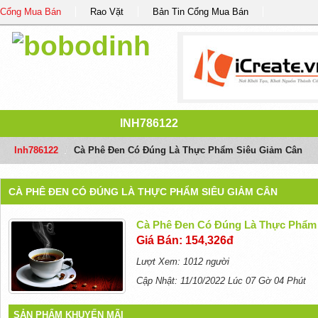
Cổng Mua Bán
Rao Vặt
Bản Tin Cổng Mua Bán
INH786122
Inh786122
/
Cà Phê Đen Có Đúng Là Thực Phẩm Siêu Giảm Cân
CÀ PHÊ ĐEN CÓ ĐÚNG LÀ THỰC PHẨM SIÊU GIẢM CÂN
Cà Phê Đen Có Đúng Là Thực Phẩm
Giá Bán: 154,326đ
Lượt Xem: 1012 người
Cập Nhật: 11/10/2022 Lúc 07 Gờ 04 Phút
SẢN PHẨM KHUYẾN MÃI