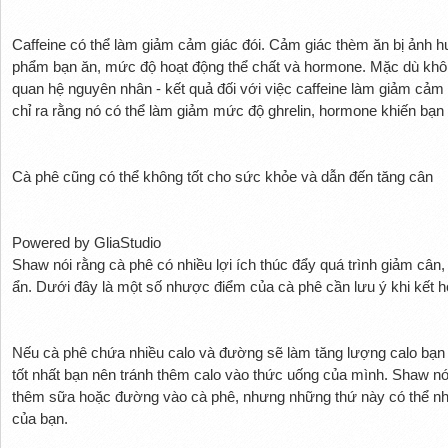
Caffeine có thể làm giảm cảm giác đói. Cảm giác thèm ăn bị ảnh h
phẩm bạn ăn, mức độ hoạt động thể chất và hormone. Mặc dù khôn
quan hệ nguyên nhân - kết quả đối với việc caffeine làm giảm cảm
chỉ ra rằng nó có thể làm giảm mức độ ghrelin, hormone khiến bạn
Cà phê cũng có thể không tốt cho sức khỏe và dẫn đến tăng cân
Powered by GliaStudio
Shaw nói rằng cà phê có nhiều lợi ích thúc đẩy quá trình giảm câ
ẩn. Dưới đây là một số nhược điểm của cà phê cần lưu ý khi kết h
Nếu cà phê chứa nhiều calo và đường sẽ làm tăng lượng calo bạn 
tốt nhất bạn nên tránh thêm calo vào thức uống của mình. Shaw nó
thêm sữa hoặc đường vào cà phê, nhưng những thứ này có thể nh
của bạn.