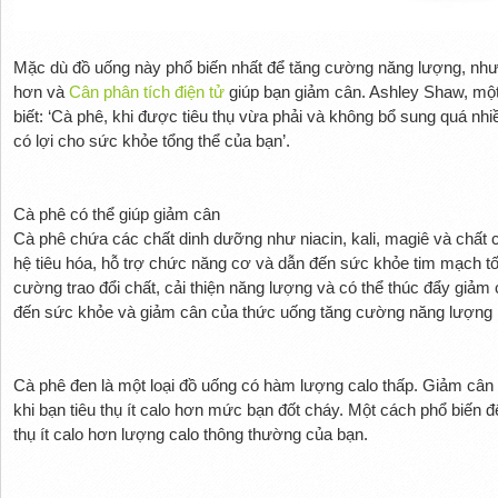
Mặc dù đồ uống này phổ biến nhất để tăng cường năng lượng, nhưn
hơn và
Cân phân tích điện tử
giúp bạn giảm cân. Ashley Shaw, một
biết: ‘Cà phê, khi được tiêu thụ vừa phải và không bổ sung quá nhi
có lợi cho sức khỏe tổng thể của bạn’.
Cà phê có thể giúp giảm cân
Cà phê chứa các chất dinh dưỡng như niacin, kali, magiê và chất c
hệ tiêu hóa, hỗ trợ chức năng cơ và dẫn đến sức khỏe tim mạch tố
cường trao đổi chất, cải thiện năng lượng và có thể thúc đẩy giảm 
đến sức khỏe và giảm cân của thức uống tăng cường năng lượng 
Cà phê đen là một loại đồ uống có hàm lượng calo thấp. Giảm cân c
khi bạn tiêu thụ ít calo hơn mức bạn đốt cháy. Một cách phổ biến đ
thụ ít calo hơn lượng calo thông thường của bạn.