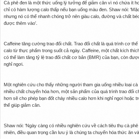
Cà phê đen là một thức uống lý tưởng để giảm cân vì nó chứa ít h
chỉ có hàm lượng calo thấp nếu bạn uống màu đen. Shaw nói: ‘Mặc
nhưng nó có thể nhanh chóng trở nên giàu calo, đường và chất bé
được thêm vào’.
Caffeine tăng cường trao đổi chất. Trao đổi chất là quá trình cơ t
calo từ thực phẩm trong suốt cả ngày. Caffeine, một chất kích thích
có thể làm tăng tỷ lệ trao đổi chất cơ bản (BMR) của bạn, còn được 
nghỉ ngơi.
Một nghiên cứu cho thấy những người tham gia uống nhiều loại cà 
nhiều chất chuyển hóa hơn, một sản phẩm của quá trình trao đổi c
hơn sẽ cho phép bạn đốt cháy nhiều calo hơn khi nghỉ ngơi hoặc tr
thể giúp giảm cân.
Shaw nói: ‘Ngày càng có nhiều nghiên cứu về cách tiêu thụ cà phê 
nhiên, điều quan trọng cần lưu ý là chúng ta chuyển hóa thức ăn v