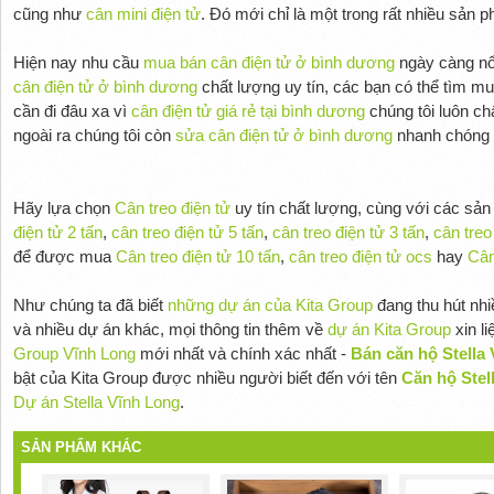
cũng như
cân mini điện tử
. Đó mới chỉ là một trong rất nhiều sản
Hiện nay nhu cầu
mua bán cân điện tử ở bình dương
ngày càng nổi
cân điện tử ở bình dương
chất lượng uy tín, các bạn có thể tìm m
cần đi đâu xa vì
cân điện tử giá rẻ tại bình dương
chúng tôi luôn ch
ngoài ra chúng tôi còn
sửa cân điện tử ở bình dương
nhanh chóng ti
Hãy lựa chọn
Cân treo điện tử
uy tín chất lượng, cùng với các sả
điện tử 2 tấn
,
cân treo điện tử 5 tấn
,
cân treo điện tử 3 tấn
,
cân treo
để được mua
Cân treo điện tử 10 tấn
,
cân treo điện tử ocs
hay
Cân
Như chúng ta đã biết
những dự án của Kita Group
đang thu hút nh
và nhiều dự án khác, mọi thông tin thêm về
dự án Kita Group
xin l
Group Vĩnh Long
mới nhất và chính xác nhất -
Bán căn hộ Stella 
bật của Kita Group được nhiều người biết đến với tên
Căn hộ Stel
Dự án Stella Vĩnh Long
.
SẢN PHẨM KHÁC