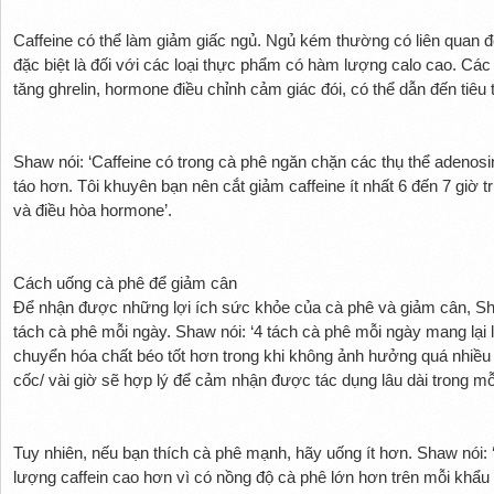
Caffeine có thể làm giảm giấc ngủ. Ngủ kém thường có liên quan đ
đặc biệt là đối với các loại thực phẩm có hàm lượng calo cao. Các
tăng ghrelin, hormone điều chỉnh cảm giác đói, có thể dẫn đến tiêu 
Shaw nói: ‘Caffeine có trong cà phê ngăn chặn các thụ thể adenosi
táo hơn. Tôi khuyên bạn nên cắt giảm caffeine ít nhất 6 đến 7 giờ 
và điều hòa hormone’.
Cách uống cà phê để giảm cân
Để nhận được những lợi ích sức khỏe của cà phê và giảm cân, S
tách cà phê mỗi ngày. Shaw nói: ‘4 tách cà phê mỗi ngày mang lại l
chuyển hóa chất béo tốt hơn trong khi không ảnh hưởng quá nhiều
cốc/ vài giờ sẽ hợp lý để cảm nhận được tác dụng lâu dài trong mỗ
Tuy nhiên, nếu bạn thích cà phê mạnh, hãy uống ít hơn. Shaw nói:
lượng caffein cao hơn vì có nồng độ cà phê lớn hơn trên mỗi khẩu 