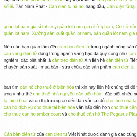
số lẻ
. Tân Nam Phát -
Can dien tu ha noi
hang đầu,
Cân điện tử tại
quần lót nam giá sỉ tphcm
,
quần lót nam giá rẻ ở tphcm
,
Cơ sở sản
quần lót nam
,
Xưởng sản xuất quần lót nam
,
bán quần lót nam giá 
Nếu các bạn quan tâm đến
cân bàn điện tử
trong ngành nông sản đ
cân vàng điện tử
dùng trong ngành vàng bạc đá quý cũng như
cân 
nghiệm, đặc biệt nhất là
cân treo điện tử
Xin liên hệ
cân điện tử
Tiế
chuyên sản xuất - mua bán - sửa chữa các sản phẩm
can dien tu
.
bạn tìm
căn hộ cho thuê ở biên hòa
thì xin hạy liên hệ chúng tôi để
ưng ý như thể
cho thuê nhà nguyên căn biên hòa
. đặc biệt nhiều 
tại biên hòa
, và dù thị trường có đến đâu vẫn có đủ
cho thuê nhà tạ
căn hộ dịch vụ cho thuê tại biên hòa
vẫn hấp dẩn hơn
cho thuê căn
cho thue can ho amber court
và
cho thuê căn hộ The Pegasus Pla
Cân bàn điện tử
của
can dien tu
Việt Nhật được dánh giá cao cùn