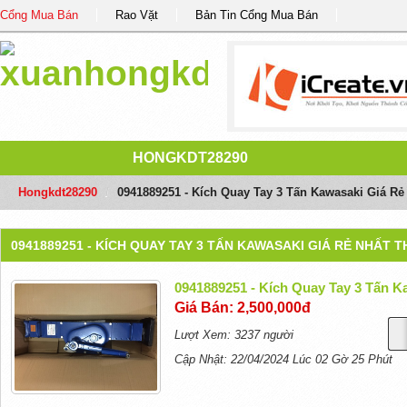
Cổng Mua Bán
Rao Vặt
Bản Tin Cổng Mua Bán
HONGKDT28290
Hongkdt28290
/
0941889251 - Kích Quay Tay 3 Tấn Kawasaki Giá Rẻ
0941889251 - KÍCH QUAY TAY 3 TẤN KAWASAKI GIÁ RẺ NHẤT 
0941889251 - Kích Quay Tay 3 Tấn K
Giá Bán: 2,500,000đ
Lượt Xem: 3237 người
Cập Nhật: 22/04/2024 Lúc 02 Gờ 25 Phút