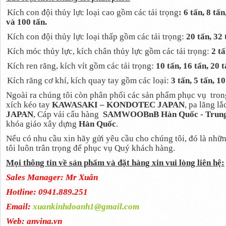
Kích con đội thủy lực loại cao gồm các tải trọng
: 6 tấn, 8 tấn
và 100 tấn.
Kích con đội thủy lực loại thấp gồm các tải trọng:
20 tấn, 32 
Kích móc thủy lực, kích chân thủy lực gồm các tải trọng:
2 tấ
Kích ren răng, kích vít gồm các tải trọng:
10 tấn, 16 tấn, 20 t
Kích răng cơ khí, kích quay tay gồm các loại:
3 tấn, 5 tấn, 1
Ngoài ra chúng tôi còn phân phối các sản phẩm phục vụ
tron
xích kéo tay
KAWASAKI – KONDOTEC JAPAN
, pa lăng lắ
JAPAN
, Cáp vải cẩu hàng
SAMWOOBnB
Hàn Quốc - Trun
khóa giáo xây dựng
Hàn Quốc
.
Nếu có nhu cầu xin hãy gửi yêu cầu cho chúng tôi, đó là nhữ
tôi luôn trân trọng để phục vụ Quý khách hàng.
Mọi thông tin về sản phẩm và đặt hàng xin vui lòng liên hệ:
Sales Manager: Mr Xuân
Hotline: 0941.889.251
Email:
xuankinhdoanh1@gmail.com
Web: anvina.vn