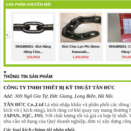
SẢN PHẨM KHUYẾN MÃI
0941889251- Xích Nâng
Xích Chịu Lực Phi 26mm
0941889251- C
Hàng Chịu...
Kawasaki...
Hàng 5
318,000đ
1,400,000đ
750,0
THÔNG TIN SẢN PHẨM
CÔNG TY TNHH THIẾT BỊ KỸ THUẬT TÂN ĐỨC
Add: 369 Ngô Gia Tự, Đức Giang, Long Biên, Hà Nội.
TÂN ĐỨC Co.,Ltd
Là nhà nhập khẩu và phân phối các dòng k
kích vít ( kích răng), kích răng cơ khí quay tay mang thương
JAPAN, JQC, JNS
, Với chất lượng tốt và giá cả hợp lý nhất
nhu cầu sử dụng của Quý doanh nghiệp, đơn vị xây dựng cũn
Các loại kích chúng tôi phân phối.