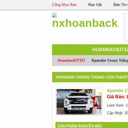
Cổng Mua Bán
Rao Vặt
Bản Tin
HOANBAC6373
Hoanbac637327
/
Xpander Cross Trắng
XPANDER CROSS TRẮNG CỦA THƯƠNG
Xpander C
Giá Bán: 
Lượt Xem: 1
Cập Nhật: 2
SẢN PHẨM KHUYẾN MÃI