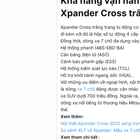
Khả năng vận hàn
Xpander Cross trắ
Xpander Cross trắng trang bị động cơ
đi kèm với đó là hộp số tự động 4 cấp
Đồng thời, dòng xe 7 chỗ đa dụng này 
Hệ thống phanh (ABS-EBD-BA)
Cân bằng điện tử (ASC)
Cảnh báo phanh gấp (ESS)
Hệ thống kiểm soát lực kéo (TCL)
Hỗ trợ khởi hành ngang dốc (HSA)...
Với những ưu điểm về ngoại hình, nội 
là dòng
xe 7 chỗ
đáng được cân nhắc dà
xe SUV dưới 700 triệu đồng. Ngoài ra,
dòng xe nổi tiếng từ thương hiệu Mitsu
thể.
Xem thêm:
Nội thất Xpander Cross 2022 sang trọn
So sánh XL7 và Xpander: Mẫu xe 7 chỗ
Xem them chi tiết :