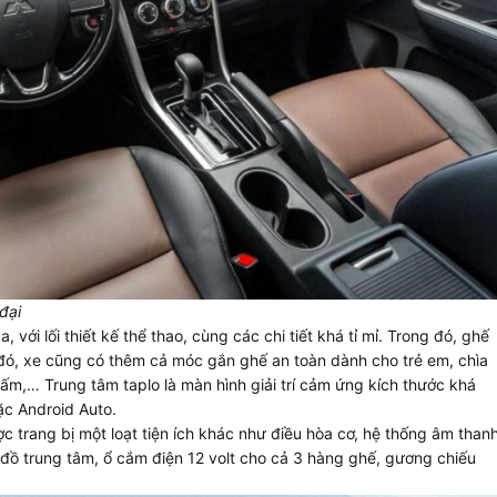
đại
với lối thiết kế thể thao, cùng các chi tiết khá tỉ mỉ. Trong đó, ghế
 đó, xe cũng có thêm cả móc gắn ghế an toàn dành cho trẻ em, chìa
m,… Trung tâm taplo là màn hình giải trí cảm ứng kích thước khá
oặc Android Auto.
c trang bị một loạt tiện ích khác như điều hòa cơ, hệ thống âm than
đồ trung tâm, ổ cắm điện 12 volt cho cả 3 hàng ghế, gương chiếu