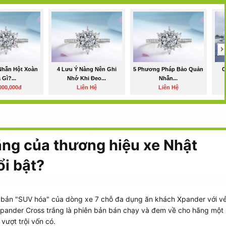
Nhẫn Hột Xoàn
4 Lưu Ý Nàng Nên Ghi
5 Phương Pháp Bảo Quản
C
 Gì?...
Nhớ Khi Đeo...
Nhẫn...
000,000đ
Liên Hệ
Liên Hệ
ắng của thương hiệu xe Nhật
ổi bật?
bản "SUV hóa" của dòng xe 7 chỗ đa dụng ăn khách Xpander với v
Xpander Cross trắng là phiên bản bán chạy và đem về cho hãng một
vượt trội vốn có.