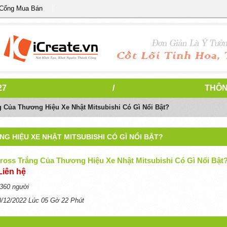
 Cổng Mua Bán
27
/
THÔN
 Của Thương Hiệu Xe Nhật Mitsubishi Có Gì Nổi Bật?
 HIỆU XE NHẬT MITSUBISHI CÓ GÌ NỔI BẬT?
ross Trắng Của Thương Hiệu Xe Nhật Mitsubishi Có Gì Nổi Bật
Liên hệ
360 người
0/12/2022 Lúc 05 Gờ 22 Phút