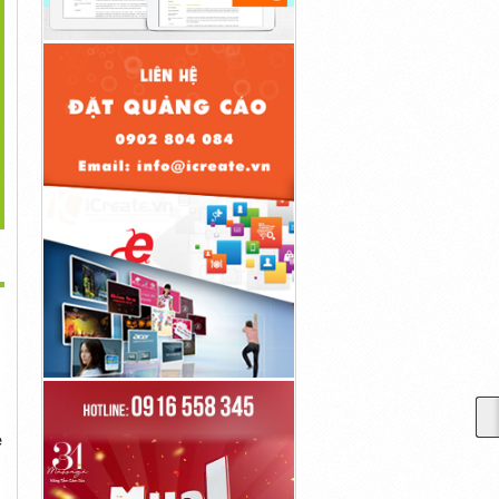
>
ác Dòng SUV 7 Chỗ
Giá Xe Yamaha Jupiter
Top Các Dòng SUV 7 Chỗ
Hạng Sang Và...
2023, Phiên...
Đáng Mua...
Liên Hệ
Liên Hệ
Liên Hệ
ẻ