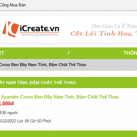
 Cổng Mua Bán
27
/
THÔN
 Cross Đen Đầy Nam Tính, Đậm Chất Thể Thao
ẦY NAM TÍNH, ĐẬM CHẤT THỂ THAO
i Xpander Cross Đen Đầy Nam Tính, Đậm Chất Thể Thao
1,000đ
536 người
6/12/2022 Lúc 06 Gờ 50 Phút