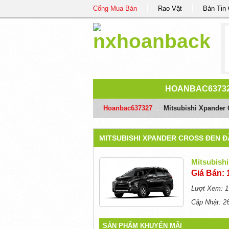
Cổng Mua Bán
Rao Vặt
Bản Tin
HOANBAC6373
Hoanbac637327
/
Mitsubishi Xpander
MITSUBISHI XPANDER CROSS ĐEN Đ
Mitsubish
Giá Bán: 
Lượt Xem: 1
Cập Nhật: 2
SẢN PHẨM KHUYẾN MÃI