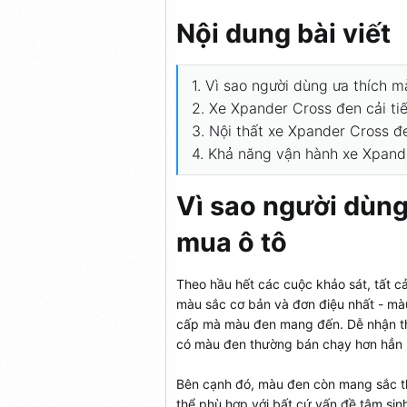
Nội dung bài viết
1. Vì sao người dùng ưa thích m
2. Xe Xpander Cross đen cải tiế
3. Nội thất xe Xpander Cross đ
4. Khả năng vận hành xe Xpand
Vì sao người dùng
mua ô tô
Theo hầu hết các cuộc khảo sát, tất 
màu sắc cơ bản và đơn điệu nhất - màu
cấp mà màu đen mang đến. Dễ nhận thấ
có màu đen thường bán chạy hơn hẳn - 
Bên cạnh đó, màu đen còn mang sắc thá
thể phù hợp với bất cứ vấn đề tâm sinh