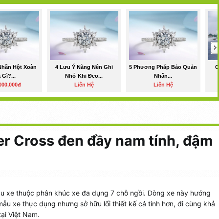
Nhẫn Hột Xoàn
4 Lưu Ý Nàng Nên Ghi
5 Phương Pháp Bảo Quản
C
 Gì?...
Nhớ Khi Đeo...
Nhẫn...
000,000đ
Liên Hệ
Liên Hệ
er Cross đen đầy nam tính, đậm
u xe thuộc phân khúc xe đa dụng 7 chỗ ngồi. Dòng xe này hướng
ẫu xe thực dụng nhưng sở hữu lối thiết kế cá tính hơn, đi cùng khả
tại Việt Nam.