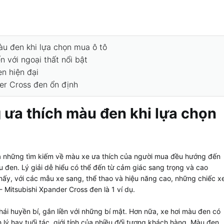
àu đen khi lựa chọn mua ô tô
n với ngoại thất nổi bật
en hiện đại
er Cross đen ổn định
 ưa thích màu đen khi lựa chọn
cả những tìm kiếm về màu xe ưa thích của người mua đều hướng đến
 đen. Lý giải dễ hiểu có thể đến từ
cảm giác sang trọng và cao
y, với các mẫu xe sang, thể thao và hiệu năng cao, những chiếc x
Mitsubishi Xpander Cross đen là 1 ví dụ.
i huyền bí, gắn liền với những bí mật. Hơn nữa, xe hơi màu đen có
 lý hay tuổi tác, giới tính của nhiều đối tượng khách hàng. Màu đen