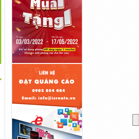
>
ác Dòng SUV 7 Chỗ
Giá Xe Yamaha Jupiter
Top Các Dòng SUV 7 Chỗ
Hạng Sang Và...
2023, Phiên...
Đáng Mua...
Liên Hệ
Liên Hệ
Liên Hệ