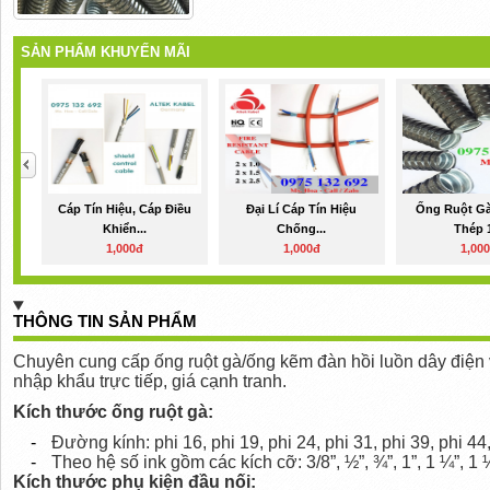
SẢN PHẨM KHUYẾN MÃI
Cáp Tín Hiệu, Cáp Điều
Đại Lí Cáp Tín Hiệu
Ống Ruột Gà
Khiển...
Chống...
Thép 1
1,000đ
1,000đ
1,00
THÔNG TIN SẢN PHẨM
Chuyên cung cấp ống ruột gà/ống kẽm đàn hồi luồn dây điện 
nhập khẩu trực tiếp, giá cạnh tranh.
Kích thước ống ruột gà:
-
Đường kính: phi 16, phi 19, phi 24, phi 31, phi 39, phi 44,
-
Theo hệ số ink gồm các kích cỡ: 3/8”, ½”, ¾”, 1”, 1 ¼”, 1 ½”
Kích thước phụ kiện đầu nối: