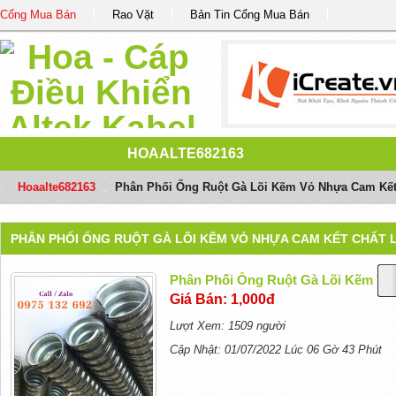
Cổng Mua Bán
Rao Vặt
Bản Tin Cổng Mua Bán
HOAALTE682163
Hoaalte682163
/
Phân Phối Ống Ruột Gà Lõi Kẽm Vỏ Nhựa Cam Kế
PHÂN PHỐI ỐNG RUỘT GÀ LÕI KẼM VỎ NHỰA CAM KẾT CHẤT
Phân Phối Ống Ruột Gà Lõi Kẽm V
Giá Bán: 1,000đ
Lượt Xem: 1509 người
Cập Nhật: 01/07/2022 Lúc 06 Gờ 43 Phút