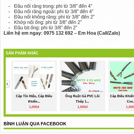
-
Đầu nối răng trong: phi từ 3/8” đến 4”
-
Đầu nối răng ngoài: phi từ 3/8” đến 4”
-
Đầu nối không răng: phi từ 3/8” đến 2”
-
Khớp nối ống: phi từ 3/8” đến 2”
-
Đầu bịt ống: phi từ 3/8” đến 2”
Liên hệ em ngay: 0975 132 692 – Em Hoa (Call/Zalo)
SẢN PHẨM KHÁC
Cáp Tín Hiệu, Cáp Điều
Ống Ruột Gà PVC Lõi
Cáp Điều Khiển
Khiển...
Thép 1...
Cvv..
1,000đ
1,000đ
1,00
BÌNH LUẬN QUA FACEBOOK