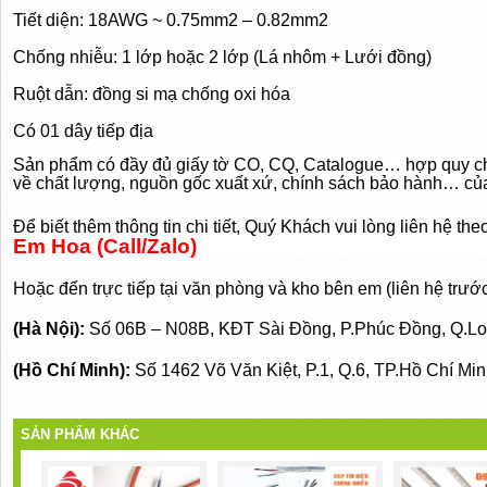
Tiết diện: 18AWG ~ 0.75mm2 – 0.82mm2
Chống nhiễu: 1 lớp hoặc 2 lớp (Lá nhôm + Lưới đồng)
Ruột dẫn: đồng si mạ chống oxi hóa
Có 01 dây tiếp địa
Sản phẩm có đầy đủ giấy tờ CO, CQ, Catalogue… hợp quy c
về chất lượng, nguồn gốc xuất xứ, chính sách bảo hành… củ
Để biết thêm thông tin chi tiết, Quý Khách vui lòng liên hệ th
Em Hoa (Call/Zalo)
Hoặc đến trực tiếp tại văn phòng và kho bên em
(liên hệ trướ
(Hà Nội):
Số 06B – N08B, KĐT Sài Đồng, P.Phúc Đồng, Q.Lon
(Hồ Chí Minh):
Số 1462 Võ Văn Kiệt, P.1, Q.6, TP.Hồ Chí Mi
SẢN PHẨM KHÁC