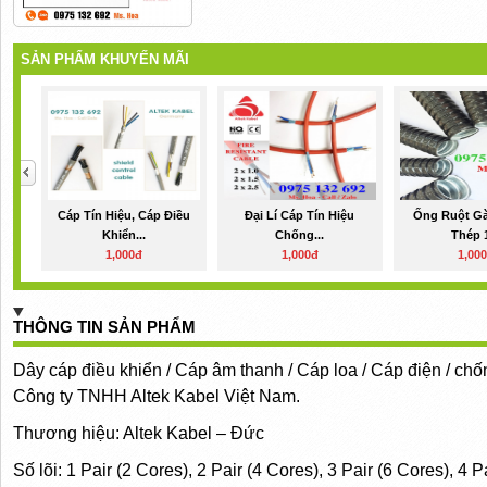
SẢN PHẨM KHUYẾN MÃI
Cáp Tín Hiệu, Cáp Điều
Đại Lí Cáp Tín Hiệu
Ống Ruột Gà
Khiển...
Chống...
Thép 1
1,000đ
1,000đ
1,00
THÔNG TIN SẢN PHẨM
Dây cáp điều khiển / Cáp âm thanh / Cáp loa / Cáp điện / c
Công ty TNHH Altek Kabel Việt Nam.
Thương hiệu: Altek Kabel – Đức
Số lõi: 1 Pair (2 Cores), 2 Pair (4 Cores), 3 Pair (6 Cores), 4 P