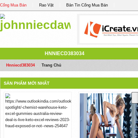
Cổng Mua Bán
Rao Vặt
Bản Tin Cổng Mua Bán
HNNIECD383034
Hnniecd383034
/
Trang Chủ
SẢN PHẨM MỚI NHẤT