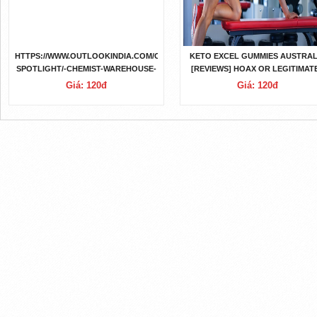
HTTPS://WWW.OUTLOOKINDIA.COM/OUTLOOK-
KETO EXCEL GUMMIES AUSTRAL
SPOTLIGHT/-CHEMIST-WAREHOUSE-
[REVIEWS] HOAX OR LEGITIMAT
KETO-EXCEL-GUMMIES-AUSTRALIA-
Giá: 120đ
Giá: 120đ
REVIEW-DEAL-IS-LIVE-KETO-EXCEL-
REVIEWS-2023-FRAUD-EXPOSED-OR-
NOT--NEWS-254647