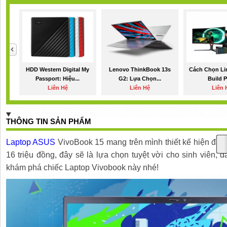
HDD Western Digital My
Lenovo ThinkBook 13s
Cách Chọn Li
Passport: Hiệu...
G2: Lựa Chọn...
Build P
Liên Hệ
Liên Hệ
Liên 
THÔNG TIN SẢN PHẨM
Laptop ASUS
VivoBook 15 mang trên mình thiết kế hiện đại, 
16 triệu đồng, đây sẽ là lựa chọn tuyệt vời cho sinh viên
khám phá chiếc Laptop Vivobook này nhé!