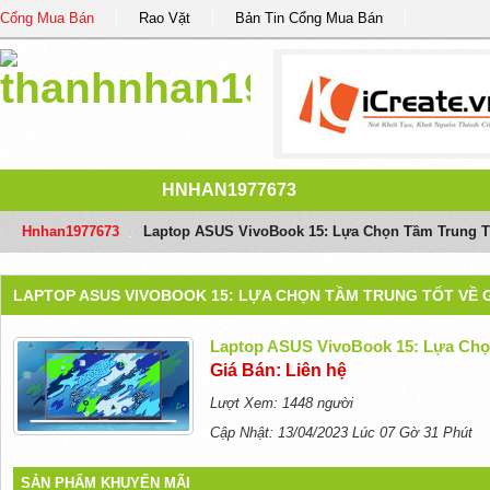
Cổng Mua Bán
Rao Vặt
Bản Tin Cổng Mua Bán
HNHAN1977673
Hnhan1977673
/
Laptop ASUS VivoBook 15: Lựa Chọn Tầm Trung Tố
LAPTOP ASUS VIVOBOOK 15: LỰA CHỌN TẦM TRUNG TỐT VỀ G
Laptop ASUS VivoBook 15: Lựa Chọ
Giá Bán: Liên hệ
Lượt Xem: 1448 người
Cập Nhật: 13/04/2023 Lúc 07 Gờ 31 Phút
SẢN PHẨM KHUYẾN MÃI