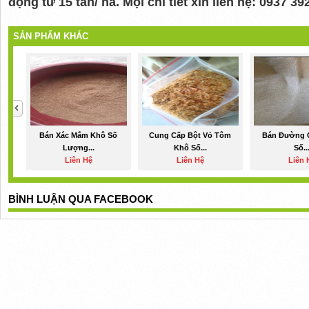
động từ 15 tấn/ ha. Mọi chi tiết xin liên hệ: 0937 3
SẢN PHẨM KHÁC
Bán Xác Mắm Khô Số
Cung Cấp Bột Vỏ Tôm
Bán Đường C
Lượng...
Khô Số...
Số..
Liên Hệ
Liên Hệ
Liên 
BÌNH LUẬN QUA FACEBOOK