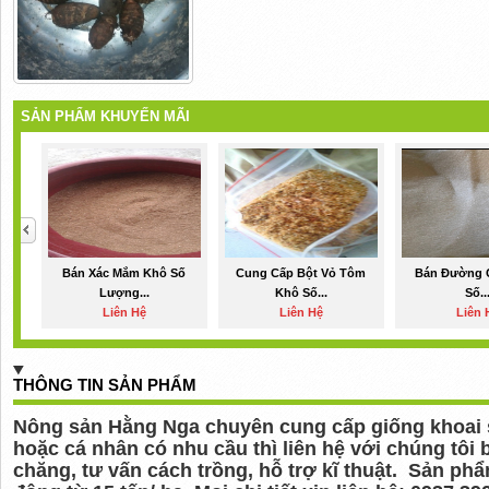
SẢN PHẨM KHUYẾN MÃI
Bán Xác Mắm Khô Số
Cung Cấp Bột Vỏ Tôm
Bán Đường C
Lượng...
Khô Số...
Số..
Liên Hệ
Liên Hệ
Liên 
THÔNG TIN SẢN PHẨM
Nông sản Hằng Nga chuyên cung cấp giống khoai sọ
hoặc cá nhân có nhu cầu thì liên hệ với chúng tôi b
chăng, tư vấn cách trồng, hỗ trợ kĩ thuật. Sản ph