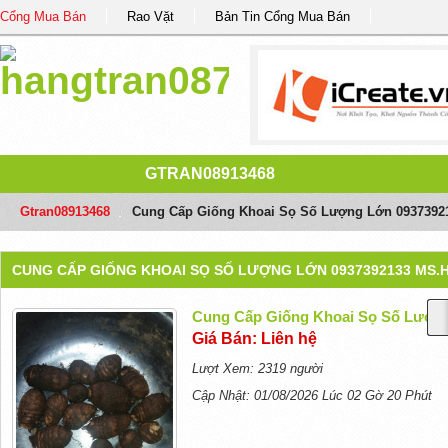
Cổng Mua Bán
Rao Vặt
Bản Tin Cổng Mua Bán
GTRAN08913468
Gtran08913468
/
Cung Cấp Giống Khoai Sọ Số Lượng Lớn 0937392
CUNG CẤP GIỐNG KHOAI SỌ SỐ LƯỢNG LỚN 0937392133 MS.
Cung Cấp Giống Khoai Sọ Số Lượn
Giá Bán: Liên hệ
Lượt Xem: 2319 người
Cập Nhật: 01/08/2026 Lúc 02 Gờ 20 Phút