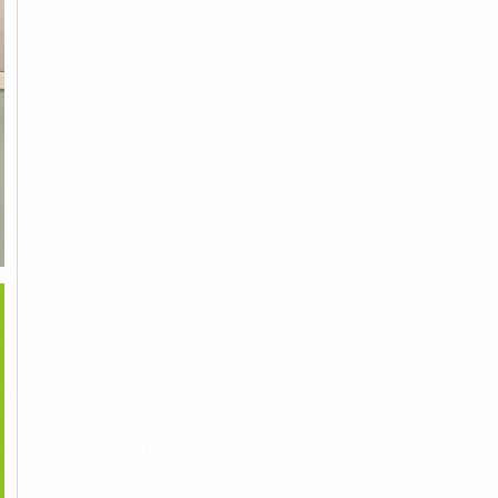
>
GHẾ MASSAGE
Máy Chạy Bộ Lifesport
Ghế Massage Lifesport
IFESPORT LS-599 -
BH-6380...
LS-599 - Giảm...