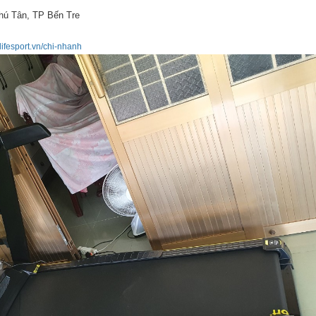
Phú Tân, TP Bến Tre
/lifesport.vn/chi-nhanh