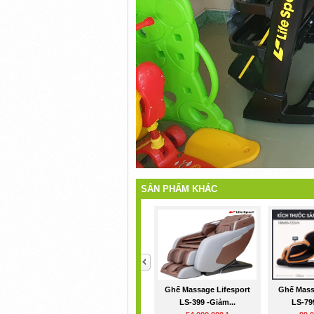
SẢN PHẨM KHÁC
<
Ghế Massage Lifesport
Ghế Mass
LS-399 -Giảm...
LS-799