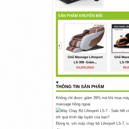
SẢN PHẨM KHUYẾN MÃI
<
Ghế Massage Lifesport
Ghế Mass
LS-399 -Giảm...
LS-799
54,000,000đ
99,
THÔNG TIN SẢN PHẨM
Không chỉ được giảm 39% mà khi mua máy c
massage hồng ngoại
trở quá trình tập luyện của bạn?
Đừng lo, với máy chạy bộ Lifesport LS-7, cả