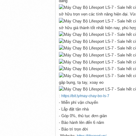
dáng
sở hữu trọn vẹn các tính năng hiện đại. Vừ
sở hữu giá thành tốt nhất hiện nay, phù hợp
gập bụng, tạ tay, xoay eo
:
https://bit.ly/may-chay-bo-ls-7
- Miễn phí vận chuyển
- Lắp đặt tận nhà
- Góp 0%, thủ tục đơn giản
- Bảo hành lên đến 6 năm
- Bảo trì trọn đời
-Website: