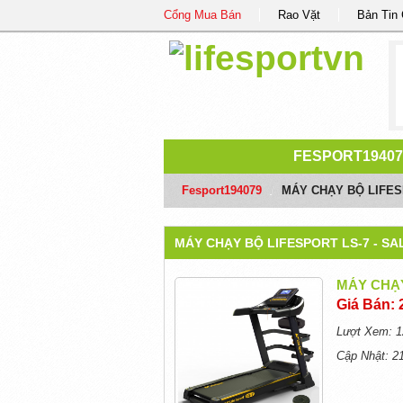
Cổng Mua Bán
Rao Vặt
Bản Tin
FESPORT19407
Fesport194079
/
MÁY CHẠY BỘ LIFES
MÁY CHẠY BỘ LIFESPORT LS-7 - SA
MÁY CHẠY
Giá Bán: 
Lượt Xem: 1
Cập Nhật: 2