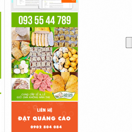
>
GHẾ MASSAGE
Ghế Massage Lifesport
MÁY CHẠY BỘ LIFE
IFESPORT LS-599 -
Ls-350Plus -...
SPORT LS-6 -...
SALE...
56,000,000đ
22,500,000đ
56,000,000đ