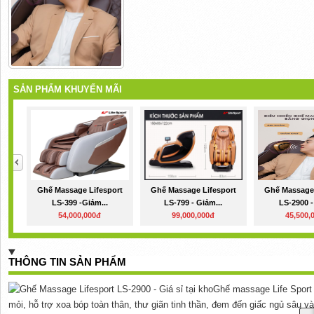
SẢN PHẨM KHUYẾN MÃI
Ghế Massage Lifesport
Ghế Massage Lifesport
Ghế Massage 
LS-399 -Giảm...
LS-799 - Giảm...
LS-2900 - 
54,000,000đ
99,000,000đ
45,500,
THÔNG TIN SẢN PHẨM
Ghế massage Life Sport 
mỏi, hỗ trợ xoa bóp toàn thân, thư giãn tinh thần, đem đến giấc ngủ sâu 