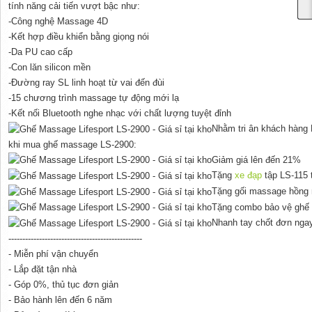
tính năng cải tiến vượt bậc như:
-Công nghệ Massage 4D
-Kết hợp điều khiển bằng giọng nói
-Da PU cao cấp
-Con lăn silicon mền
-Đường ray SL linh hoạt từ vai đến đùi
-15 chương trình massage tự động mới lạ
-Kết nối Bluetooth nghe nhạc với chất lượng tuyệt đỉnh
Nhằm tri ân khách hàng 
khi mua ghế massage LS-2900:
Giảm giá lên đến 21%
Tặng
xe đạp
tập LS-115 t
Tặng gối massage hồng n
Tặng combo bảo vệ ghế t
Nhanh tay chốt đơn ngay
------------------------------------------------
- Miễn phí vận chuyển
- Lắp đặt tận nhà
- Góp 0%, thủ tục đơn giản
- Bảo hành lên đến 6 năm