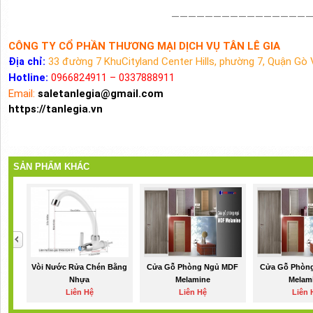
————————————————
CÔNG TY CỔ PHẦN THƯƠNG MẠI DỊCH VỤ TÂN LÊ GIA
:
33 đường 7 KhuCityland Center Hills, phường 7, Quận Gò 
Địa chỉ
Hotline:
0966824911 – 0337888911
Email:
saletanlegia@gmail.com
https://tanlegia.vn
SẢN PHẨM KHÁC
Vòi Nước Rửa Chén Bằng
Cửa Gỗ Phòng Ngủ MDF
Cửa Gỗ Phòn
Nhựa
Melamine
Melam
Liên Hệ
Liên Hệ
Liên 