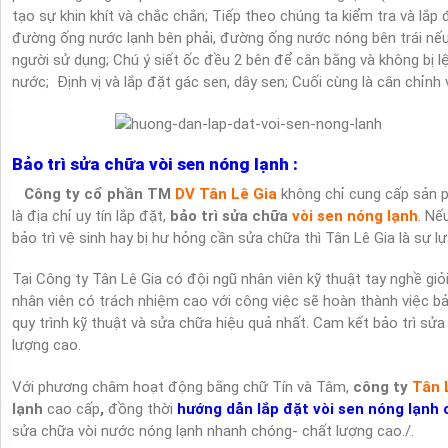
tạo sự khin khít và chắc chắn; Tiếp theo chúng ta kiểm tra và lắp
đường ống nước lạnh bên phải, đường ống nước nóng bên trái nếu
người sử dụng; Chú ý siết ốc đều 2 bên để cân bằng và không bị lệ
nước; Định vị và lắp đặt gác sen, dây sen; Cuối cùng là cân chỉnh 
Bảo trì sửa chữa vòi sen nóng lạnh :
Công ty
cổ phần TM
DV Tân Lê Gia
không chỉ cung cấp sản 
là địa chỉ uy tín lắp đặt,
bảo trì sửa chữa
vòi sen nóng lạnh
. Nế
bảo trì vệ sinh hay bị hư hỏng cần sửa chữa thì Tân Lê Gia là sự 
Tại Công ty Tân Lê Gia có đội ngũ nhân viên kỹ thuật tay nghề gi
nhân viên có trách nhiệm cao với công việc sẽ hoàn thành việc bả
quy trình kỹ thuật và sửa chữa hiệu quả nhất. Cam kết bảo trì sửa
lượng cao.
Với phương châm hoạt động bằng chữ Tín và Tâm,
công ty
Tân 
lạnh
cao cấp
,
đồng thời
hướng dẫn lắp đặt vòi sen nóng lạnh 
sửa chữa vòi nước nóng lạnh nhanh chóng- chất lượng cao./.