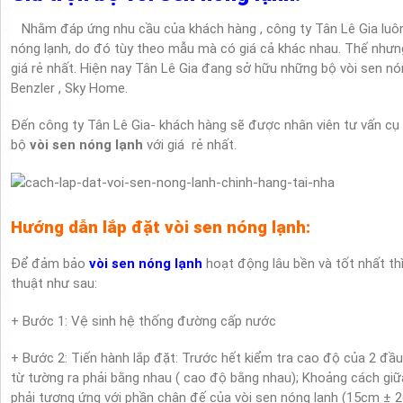
Nhằm đáp ứng nhu cầu của khách hàng , công ty Tân Lê Gia luôn
nóng lạnh, do đó tùy theo mẫu mà có giá cả khác nhau. Thế nhưng
giá rẻ nhất. Hiện nay Tân Lê Gia đang sở hữu những bộ vòi sen nón
Benzler , Sky Home.
Đến công ty Tân Lê Gia- khách hàng sẽ được nhân viên tư vấn cụ 
bộ
vòi sen nóng lạnh
với giá rẻ nhất.
Hướng dẫn lắp đặt vòi sen nóng lạnh:
Để đảm bảo
vòi sen nóng lạnh
hoạt động lâu bền và tốt nhất thì
thuật như sau:
+ Bước 1: Vệ sinh hệ thống đường cấp nước
+ Bước 2: Tiến hành lắp đặt: Trước hết kiểm tra cao độ của 2 đầ
từ tường ra phải bằng nhau ( cao độ bằng nhau); Khoảng cách g
phải tương ứng với phần chân đế của vòi sen nóng lạnh (15cm
± 2