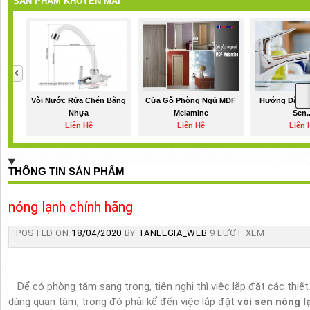
SẢN PHẨM KHUYẾN MÃI
Vòi Nước Rửa Chén Bằng
Cửa Gỗ Phòng Ngủ MDF
Hướng Dẫn Lắ
Nhựa
Melamine
Sen..
Liên Hệ
Liên Hệ
Liên 
THÔNG TIN SẢN PHẨM
nóng lạnh chính hãng
POSTED ON
18/04/2020
BY
TANLEGIA_WEB
9 LƯỢT XEM
Để có phòng tắm sang trọng, tiện nghi thì việc lắp đặt các thiết
dùng quan tâm, trong đó phải kể đến việc lắp đặt
vòi sen nóng l