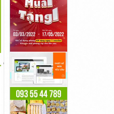
>
ửa Máy Lạnh Tại Các
Cửa Thép Chống Cháy
Rửa Máy Giặt Tại Nhà –...
Quận...
Liên Hệ
Liên Hệ
Liên Hệ
Cửa Thép chống cháy