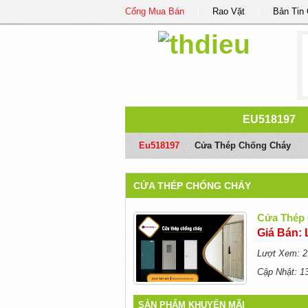
Cổng Mua Bán
Rao Vặt
Bản Tin
EU518197
Eu518197
/
Cửa Thép Chống Cháy
CỬA THÉP CHỐNG CHÁY
Cửa Thép
Giá Bán: 
Lượt Xem: 2
Cập Nhật: 1
SẢN PHẨM KHUYẾN MÃI