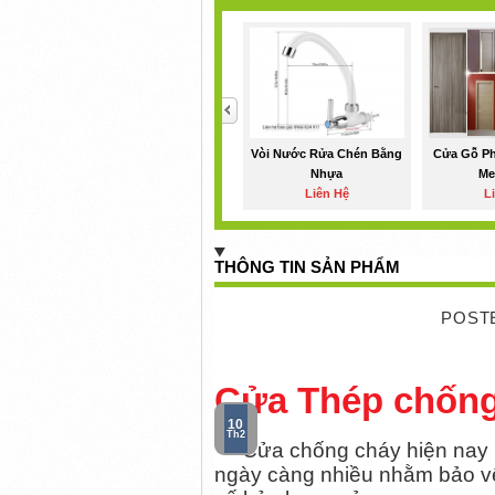
<
Vòi Nước Rửa Chén Bằng
Cửa Gỗ P
Nhựa
Me
Liên Hệ
L
THÔNG TIN SẢN PHẨM
POST
Cửa Thép chống
10
Th2
Cửa chống cháy hiện nay là
ngày càng nhiều nhằm bảo vệ