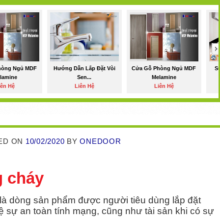
hòng Ngủ MDF
Hướng Dẫn Lắp Đặt Vòi
Cửa Gỗ Phòng Ngủ MDF
S
lamine
Sen...
Melamine
iên Hệ
Liên Hệ
Liên Hệ
ED ON
10/02/2020
BY
ONEDOOR
 cháy
 dòng sản phẩm được người tiêu dùng lắp đặt
 sự an toàn tính mạng, cũng như tài sản khi có sự