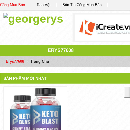
Cổng Mua Bán
Rao Vặt
Bản Tin Cổng Mua Bán
ERYS77608
Erys77608
/
Trang Chủ
SẢN PHẨM MỚI NHẤT