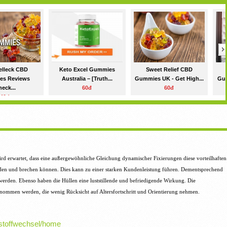
elleck CBD
Keto Excel Gummies
Sweet Relief CBD
es Reviews
Australia – [Truth...
Gummies UK - Get High...
Gum
eck...
60đ
60đ
40đ
ird erwartet, dass eine außergewöhnliche Gleichung dynamischer Fixierungen diese vorteilhaften
ünden und brechen können.
Dies kann zu einer starken Kundenleistung führen.
Dementsprechend
 werden.
Ebenso haben die Hüllen eine luststillende und befriedigende Wirkung.
Die
ommen werden, die wenig Rücksicht auf Altersfortschritt und Orientierung nehmen.
e-stoffwechsel/home