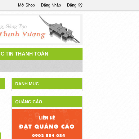
Mở Shop
Đăng Nhập
Đăng Ký
G TIN THANH TOÁN
DANH MỤC
QUẢNG CÁO