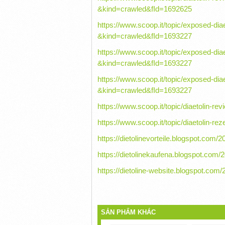
&kind=crawled&fId=1692625
https://www.scoop.it/topic/exposed-d
&kind=crawled&fId=1693227
https://www.scoop.it/topic/exposed-d
&kind=crawled&fId=1693227
https://www.scoop.it/topic/exposed-d
&kind=crawled&fId=1693227
https://www.scoop.it/topic/diaetolin-
https://www.scoop.it/topic/diaetolin
https://dietolinevorteile.blogspot.com
https://dietolinekaufena.blogspot.com/
https://dietoline-website.blogspot.com
SẢN PHẨM KHÁC