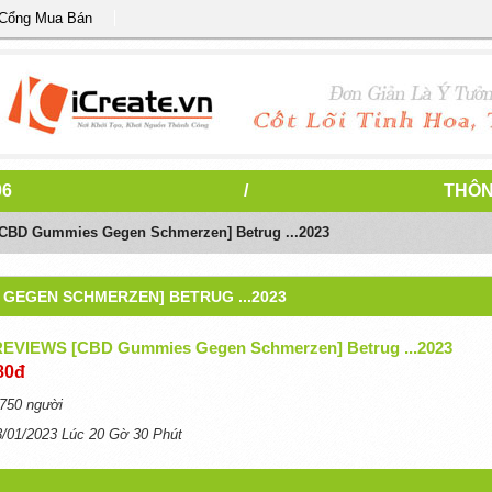
 Cổng Mua Bán
06
/
THÔN
[CBD Gummies Gegen Schmerzen] Betrug ...2023
 GEGEN SCHMERZEN] BETRUG ...2023
 REVIEWS [CBD Gummies Gegen Schmerzen] Betrug ...2023
80đ
750 người
3/01/2023 Lúc 20 Gờ 30 Phút