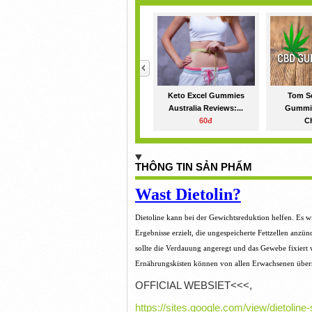
<
Keto Excel Gummies
Tom S
Australia Reviews:...
Gummi
60đ
Ch
THÔNG TIN SẢN PHẨM
Wast Dietolin?
Dietoline kann bei der Gewichtsreduktion helfen.
Es w
Ergebnisse erzielt, die ungespeicherte Fettzellen anz
sollte die Verdauung angeregt und das Gewebe fixiert
Ernährungskisten können von allen Erwachsenen übern
OFFICIAL WEBSIET<<<,
https://sites.google.com/view/dietolin