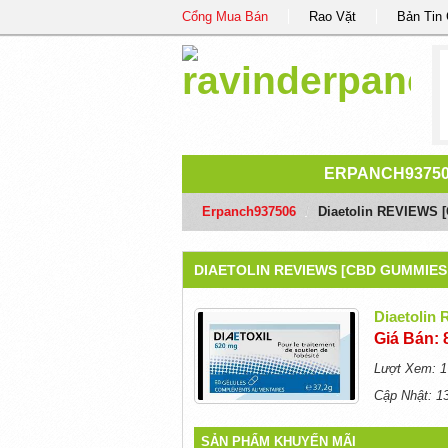
Cổng Mua Bán
Rao Vặt
Bản Tin
ERPANCH9375
Erpanch937506
/
Diaetolin REVIEWS 
DIAETOLIN REVIEWS [CBD GUMMIES
Diaetolin
Giá Bán: 
Lượt Xem: 1
Cập Nhật: 1
SẢN PHẨM KHUYẾN MÃI