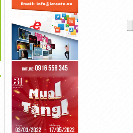
>
Healing Hemp CBD
Slim ACV Keto Gummies
Sweet Relief CBD
mies Reviews 2023...
Does It Work &...
Gummies Reviews...
50đ
60đ
50đ