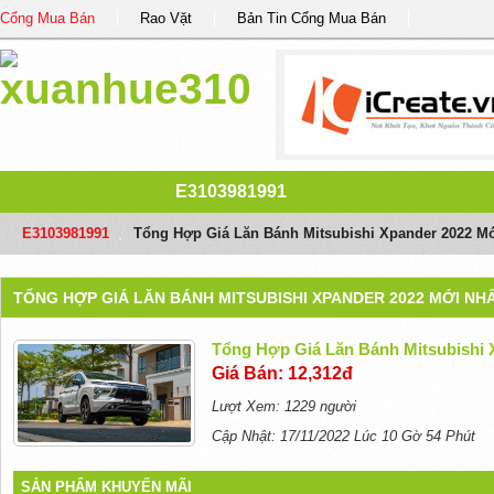
Cổng Mua Bán
Rao Vặt
Bản Tin Cổng Mua Bán
E3103981991
E3103981991
/
Tổng Hợp Giá Lăn Bánh Mitsubishi Xpander 2022 Mớ
TỔNG HỢP GIÁ LĂN BÁNH MITSUBISHI XPANDER 2022 MỚI NH
Tổng Hợp Giá Lăn Bánh Mitsubishi 
Giá Bán: 12,312đ
Lượt Xem: 1229 người
Cập Nhật: 17/11/2022 Lúc 10 Gờ 54 Phút
SẢN PHẨM KHUYẾN MÃI