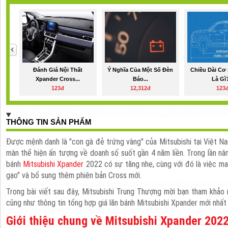
Đánh Giá Nội Thất
Ý Nghĩa Của Một Số Đèn
Chiều Dài Cơ
Xpander Cross...
Báo...
Là Gì?
123đ
12,312đ
123
THÔNG TIN SẢN PHẨM
Được mệnh danh là "con gà đẻ trứng vàng" của Mitsubishi tại Việt N
màn thể hiện ấn tượng về doanh số suốt gần 4 năm liền. Trong lần nân
bánh
Mitsubishi Xpander
2022 có sự tăng nhẹ, cùng với đó là việc ma
gạo" và bổ sung thêm phiên bản Cross mới.
Trong bài viết sau đây, Mitsubishi Trung Thượng mời bạn tham khảo
cũng như thông tin tổng hợp giá lăn bánh Mitsubishi Xpander mới nhấ
Giới thiệu chung về Mitsubishi Xpander 2022