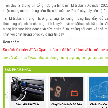
Trên đây là thông tin tổng hợp giá lăn bánh Mitsubishi Xpander 2022
hoặc mong muốn trải nghiệm thực tế mẫu xe 7 chỗ này, hãy liên hệ đến
Tại Mitsubishi Trung Thượng, chúng tôi cũng trưng bày đầy đủ c
thời cung cấp nhiều chương trình khuyến mãi xe Mitsubishi hấp dẫn. V
trong lĩnh vực kinh doanh và sửa chữa ô tô, chúng tôi cam kết sẽ 
nhất với chất lượng phục vụ đáng tin cậy.
Xem thêm:
So sánh Xpander AT Và Xpander Cross để hiểu rõ hơn về hai mẫu xe 
Link bài viết:https://www.mitsubishitrungthuong.org/tong-hop-gia-lan-banh-
SẢN PHẨM KHÁC
Đánh Giá Nội Thất
Ý Nghĩa Của Một Số Đèn
Chiều Dài Cơ