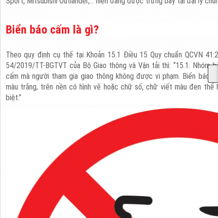
Sport,
Mitsubishi
Outlander,... hiện đang được trưng bày tại đại lý chú
Biển báo cấm là gì?
Theo quy định cụ thể tại Khoản 15.1 Điều 15 Quy chuẩn QCVN 41
54/2019/TT-BGTVT của Bộ Giao thông và Vận tải thì: “15.1. Nhóm bi
cấm mà người tham gia giao thông không được vi phạm. Biển báo cấ
màu trắng, trên nền có hình vẽ hoặc chữ số, chữ viết màu đen thể
biệt.”