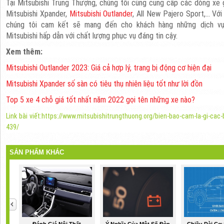
Tại Mitsubishi Trung Thượng, chúng tôi cũng cung cấp các dòng xe g
Mitsubishi
Xpander
,
Mitsubishi Outlander
, All New Pajero Sport,... Vớ
chúng tôi cam kết sẽ mang đến cho khách hàng những dịch vụ
Mitsubishi
hấp dẫn với chất lượng phục vụ đáng tin cậy.
Xem thêm:
Mitsubishi Outlander 2023: Giá cả hợp lý, trang bị động cơ hiện đại
Mitsubishi Xpander số sàn có tiêu thụ nhiên liệu tốt như lời đồn
Top 5 xe 4 chỗ giá tốt nhất năm 2022 gọi tên những xe nào?
Link bài viết:https://www.mitsubishitrungthuong.org/bien-bao-cam-la-gi-cac
439/
SẢN PHẨM KHÁC
Đánh Giá Nội Thất
Ý Nghĩa Của Một Số Đèn
Chiều Dài Cơ