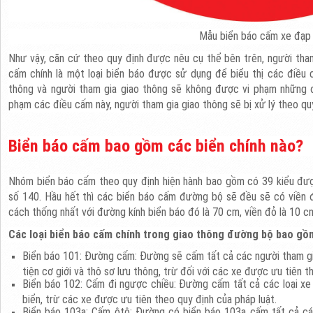
Mẫu biển báo cấm xe đạp
Như vậy, căn cứ theo quy định được nêu cụ thể bên trên,
người tha
cấm chính là một loại biển báo được sử dụng để biểu thị các điều c
thông và người tham gia giao thông sẽ không được vi phạm những đ
phạm các điều cấm này, người tham gia giao thông sẽ bị xử lý theo quy
Biển báo cấm bao gồm các biển chính nào?
Nhóm biển báo cấm theo quy định hiện hành bao gồm có 39 kiểu đượ
số 140. Hầu hết thì các biển báo cấm đường bộ sẽ đều sẽ có viền 
cách thống nhất với đường kính biển báo đó là 70 cm, viền đỏ là 10 c
Các loại biển báo cấm chính trong giao thông đường bộ bao gồ
Biển báo 101: Đường cấm: Đường sẽ cấm tất cả các người tham gia
tiện cơ giới và thô sơ lưu thông, trừ đối với các xe được ưu tiên t
Biển báo 102: Cấm đi ngược chiều: Đường cấm tất cả các loại xe 
biển, trừ các xe được ưu tiên theo quy định của pháp luật.
Biển báo 103a: Cấm ôtô: Đường có biển báo 103a cấm tất cả các