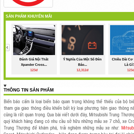
SẢN PHẨM KHUYẾN MÃI
Đánh Giá Nội Thất
Ý Nghĩa Của Một Số Đèn
Chiều Dài Cơ
Xpander Cross...
Báo...
Là Gì?
123đ
12,312đ
123
THÔNG TIN SẢN PHẨM
Biển báo cấm là loại biển báo quan trọng không thể thiếu của bộ b
tham gia giao thông điều khiển bất kỳ loại phương tiện giao thông nà
cũng là rất quan trọng. Qua bài viết dưới đây, Mitsubishi Trung Thươ
quý khách hàng đang có nhu cầu sở hữu những mẫu xe 7 chỗ
, xe Cr
Trung Thượng để khám phá, trải nghiệm những mẫu xe như:
Mitsub