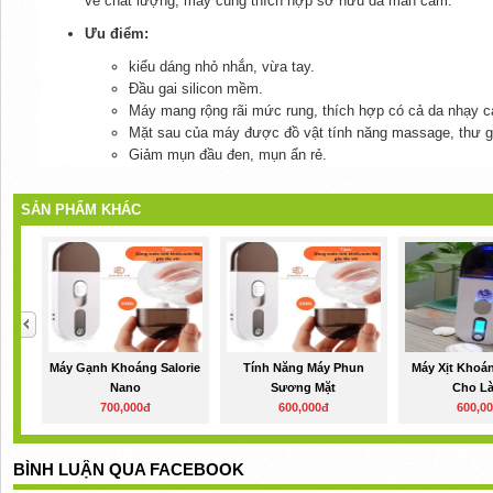
về chất lượng, máy cũng thích hợp sở hữu da mẫn cảm.
Ưu điểm:
kiểu dáng nhỏ nhắn, vừa tay.
Đầu gai silicon mềm.
Máy mang rộng rãi mức rung, thích hợp có cả da nhạy 
Mặt sau của máy được đồ vật tính năng massage, thư g
Giảm mụn đầu đen, mụn ẩn rẻ.
SẢN PHẨM KHÁC
Máy Gạnh Khoáng Salorie
Tính Năng Máy Phun
Máy Xịt Khoá
Nano
Sương Mặt
Cho Là
700,000đ
600,000đ
600,0
BÌNH LUẬN QUA FACEBOOK