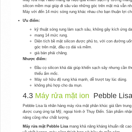
silicon mềm mại giúp đi sâu vào những góc trên mặt mà vẫn nh
Máy với đến 14 mức sóng rung khác nhau cho bạn thuận lợi ch
Ưu điểm:
kỹ thuật sóng rung làm sạch sâu, không gây kích ứng da
mang 14 mức rung.
Diện tích bề mặt silicon được phủ to, với con đường uố
góc trên mặt, đầu cọ dài và mềm.
giá bán phải chăng.
Nhược điểm:
Đầu cọ silicon khá dài giúp khiến sạch sây nhưng cần t
thiểu ẩm mốc.
Máy sở hữu độ rung khá mạnh, dễ trượt tay lúc dùng.
không phù hợp cho da mụn.
4.3
Máy rửa mặt ion
Pebble Lis
Pebble Lisa là nhãn hàng máy rửa mặt phân khúc giá tầm trun
được cung ứng tại Mỹ, ngoại hình ở Thụy Điển. Sản phẩm nhận
năng cũng như chất lượng.
Máy rửa mặt Pebble Lisa
mang khả năng kháng khuẩn rất cao 