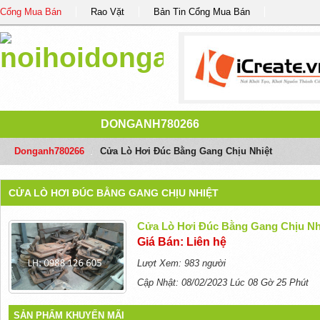
Cổng Mua Bán
Rao Vặt
Bản Tin Cổng Mua Bán
DONGANH780266
Donganh780266
/
Cửa Lò Hơi Đúc Bằng Gang Chịu Nhiệt
CỬA LÒ HƠI ĐÚC BẰNG GANG CHỊU NHIỆT
Cửa Lò Hơi Đúc Bằng Gang Chịu Nh
Giá Bán: Liên hệ
Lượt Xem: 983 người
Cập Nhật: 08/02/2023 Lúc 08 Gờ 25 Phút
SẢN PHẨM KHUYẾN MÃI